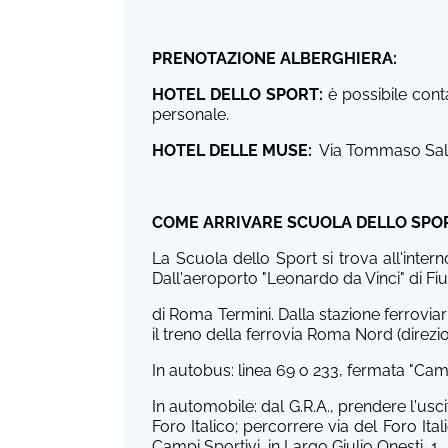
PRENOTAZIONE ALBERGHIERA:
HOTEL DELLO SPORT:
è possibile cont
personale.
HOTEL DELLE MUSE:
Via Tommaso Salvi
COME ARRIVARE SCUOLA DELLO SPO
La Scuola dello Sport si trova all'inter
Dall'aeroporto "Leonardo da Vinci" di Fium
di Roma Termini. Dalla stazione ferroviar
il treno della ferrovia Roma Nord (direzi
In autobus: linea 69 o 233, fermata "Camp
In automobile: dal G.R.A., prendere l'usc
Foro Italico; percorrere via del Foro Ital
Campi Sportivi, in Largo Giulio Onesti, 1.