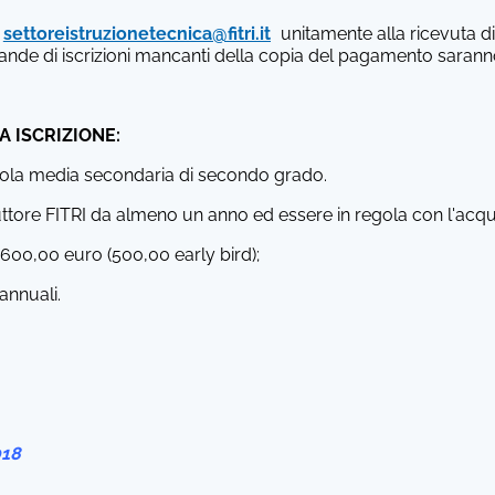
l
settoreistruzionetecnica@fitri.it
unitamente alla ricevuta 
nde di iscrizioni mancanti della copia del pagamento saranno
A ISCRIZIONE:
uola media secondaria di secondo grado.
truttore FITRI da almeno un anno ed essere in regola con l'acqui
 600,00 euro (500,00 early bird);
 annuali.
8
018