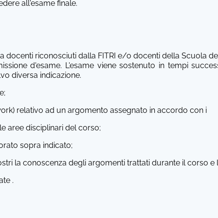
edere all'esame finale.
ocenti riconosciuti dalla FITRI e/o docenti della Scuola del
ssione d'esame. L'esame viene sostenuto in tempi successi
vo diversa indicazione.
e;
t work) relativo ad un argomento assegnato in accordo con i
le aree disciplinari del corso;
orato sopra indicato;
tri la conoscenza degli argomenti trattati durante il corso e
te .