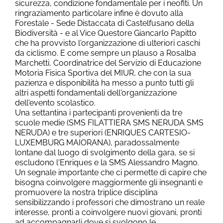
sicurezza, condizione fondamentale per i neofiti. Un
ringraziamento particolare infine è dovuto alla
Forestale - Sede Distaccata di Castelfusano della
Biodiversità - e al Vice Questore Giancarlo Papitto
che ha provvisto l'organizzazione di ulteriori caschi
da ciclismo. E come sempre un plauso a Rosalba
Marchetti, Coordinatrice del Servizio di Educazione
Motoria Fisica Sportiva del MIUR, che con la sua
pazienza e disponibilità ha messo a punto tutti gli
altri aspetti fondamentali dell'organizzazione
dell'evento scolastico.
Una settantina i partecipanti provenienti da tre
scuole medie (SMS FILATTIERA SMS NERUDA SMS
NERUDA) e tre superiori (ENRIQUES CARTESIO-
LUXEMBURG MAIORANA), paradossalmente
lontane dal luogo di svolgimento della gara, se si
escludono l'Enriques e la SMS Alessandro Magno.
Un segnale importante che ci permette di capire che
bisogna coinvolgere maggiormente gli insegnanti e
promuovere la nostra triplice disciplina
sensibilizzando i professori che dimostrano un reale
interesse, pronti a coinvolgere nuovi giovani, pronti
ad accompagnarli dove si svolgono le