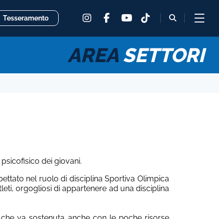
instagram
facebook
tiktok
fas
Tesseramento
youtube
fa-
magnifying
glass
AREA
SETTORI
 psicofisico dei giovani.
ettato nel ruolo di disciplina Sportiva Olimpica
atleti, orgogliosi di appartenere ad una disciplina
le che va sostenuta anche con le poche risorse