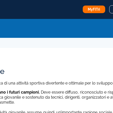
MyFITri
le
ca di una attività sportiva divertente e ottimale per lo sviluppo
no i futuri campioni.
Deve essere diffuso, riconosciuto e risp
ica giovanile e sostenuto da tecnici, dirigenti, organizzatori e 
rasmette.
tività giovanile assume quindi un’importante ragione socia