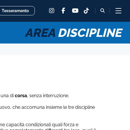
instagram
facebook
tiktok
fas
Tesseramento
youtube
fa-
magnifying
glass
AREA
DISCIPLINE
 una di
corsa
, senza interruzione.
 nuovo, che accomuna insieme le tre discipline
me capacità condizionali quali forza e