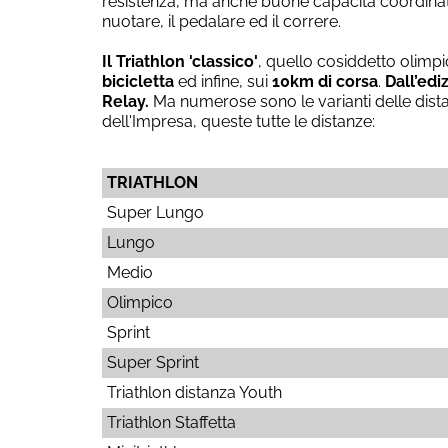
resistenza, ma anche buone capacità coordinativ
nuotare, il pedalare ed il correre.
Il Triathlon 'classico'
, quello cosiddetto olimpi
bicicletta
ed infine, sui
10km di corsa
.
Dall’edi
Relay.
Ma numerose sono le varianti delle distanz
dell'Impresa, queste tutte le distanze:
TRIATHLON
Super Lungo
Lungo
Medio
Olimpico
Sprint
Super Sprint
Triathlon distanza Youth
Triathlon Staffetta