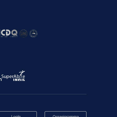
LogIn
Organigramma