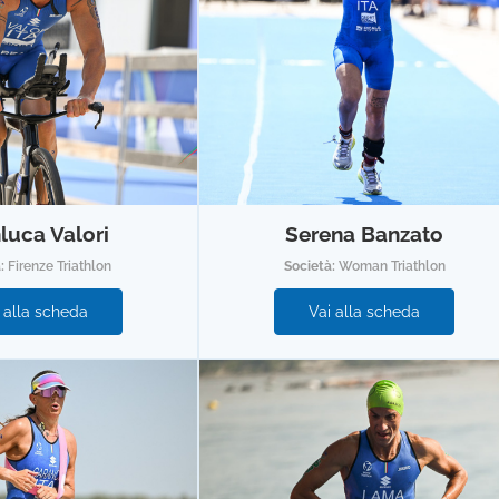
luca Valori
Serena Banzato
à:
Firenze Triathlon
Società:
Woman Triathlon
 alla scheda
Vai alla scheda