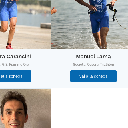
ra Carancini
Manuel Lama
à:
G.S. Fiamme Oro
Società:
Cesena Triathlon
 alla scheda
Vai alla scheda