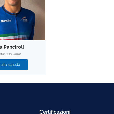
a Panciroli
età:
CUS Parma
 alla scheda
Certificazioni