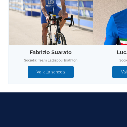
Fabrizio Suarato
Luc
Società:
Team Ladispoli Triathlon
Soci
Vai alla scheda
Vai