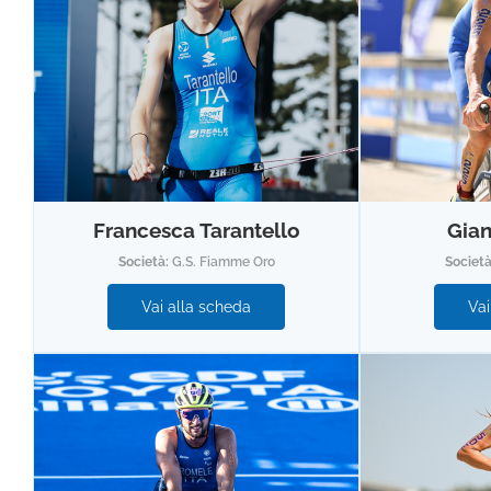
Francesca Tarantello
Gian
Società:
G.S. Fiamme Oro
Societ
Vai alla scheda
Vai