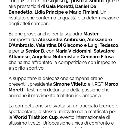
conquistato un prestigioso
5° posto assoluto
, grazie
alle prestazioni di
Gaia Moretti, Daniel De
Benedetto, Lidia Principe e Mario Fimiani
. Un
risultato che conferma la qualità e la determinazione
degli atleti campani.
Buone prove anche per la squadra
Master
,
composta da
Alessandra Ambrosio, Alessandro
D'Ambrosio, Valentina Di Giacomo e Luigi Tedesco
,
e per la
Senior B
, con
Maria Vicidomini, Salvatore
Attianese, Angelica Notomista e Gennaro Filosa
,
che hanno affrontato la competizione con impegno
e spirito sportivo.
A supportare la delegazione campana erano
presenti il presidente
Simone Vitiello
e il RGT
Marco
Moretti
, testimoni dell’unità e della passione che
animano il movimento triathlon in Campania.
La competizione si è svolta su un tracciato tecnico e
spettacolare, lo stesso utilizzato nella mattinata per
la
World Triathlon Cup
, evento internazionale di
altissimo livello. Un’occasione unica di confronto e