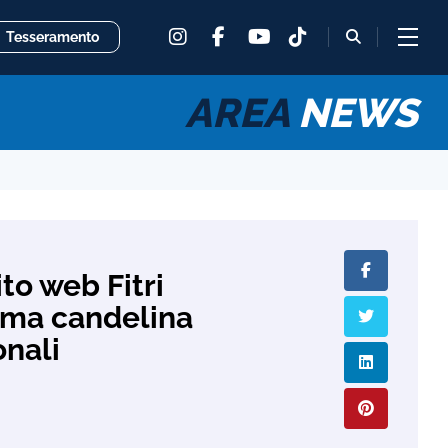
instagram
facebook
tiktok
fas
Tesseramento
youtube
fa-
magnifying
glass
AREA
NEWS
to web Fitri
ima candelina
onali