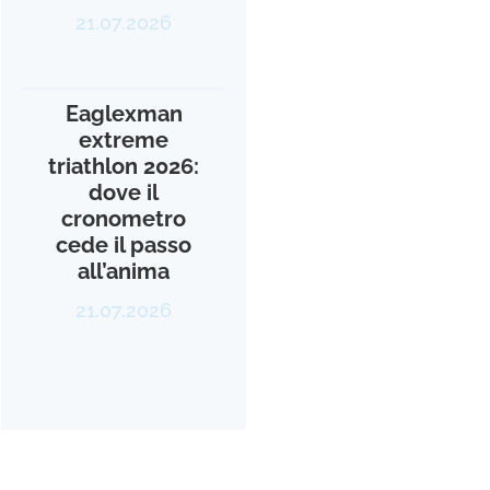
21.07.2026
Eaglexman
extreme
triathlon 2026:
dove il
cronometro
cede il passo
all’anima
21.07.2026