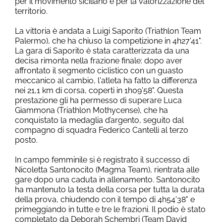
per il movimento siciliano e per la valorizzazione del
territorio.
La vittoria è andata a Luigi Saporito (Triathlon Team
Palermo), che ha chiuso la competizione in 4h27'41".
La gara di Saporito è stata caratterizzata da una
decisa rimonta nella frazione finale: dopo aver
affrontato il segmento ciclistico con un guasto
meccanico al cambio, l'atleta ha fatto la differenza
nei 21,1 km di corsa, coperti in 1h09'58". Questa
prestazione gli ha permesso di superare Luca
Giammona (Triathlon Mothycense), che ha
conquistato la medaglia d’argento, seguito dal
compagno di squadra Federico Cantelli al terzo
posto.
In campo femminile si è registrato il successo di
Nicoletta Santonocito (Magma Team), rientrata alle
gare dopo una caduta in allenamento. Santonocito
ha mantenuto la testa della corsa per tutta la durata
della prova, chiudendo con il tempo di 4h54'38" e
primeggiando in tutte e tre le frazioni. Il podio è stato
completato da Deborah Schembri (Team David