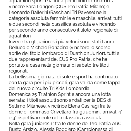
aquathlon sprint e la lotta per il titolo lombardo: a
vincere Sara Longoni (CUS Pro Patria Milano) e
Leonardo Ballerini (Raschiani Tri Pavese) nella
categoria assoluta femminile e maschile, arrivati tutti
e due secondi nella classifica assoluta e vincendo
per secondo anno consecutivo il titolo regionale di
aquathlon.
Invece fra gli juniores i più veloci sono stati Laura
Belluco e Michele Bonacina (vincitore lo scorso
aprile del titolo lombardo di Duathlon Junior), tutti e
due rappresentanti del CUS Pro Patria, che ha
portato a casa nella giornata di sabato tre titoli
regionali.
La bellissima giornata di sole e sport ha continuato
con la gara per i più piccoli, gara valida come tappa
del nuovo circuito Tri Kids Lombardia.
Domenica 25 Triathlon Sprint e ancora una lotta
serrata: i titoli assoluti sono andati per la DDS di
Settimo Milanese, vincitrice Elena Casiragi fra le
donne e Tommaso Crivellaro fra gli uomini, arrivati 4°
e 3° rispettivamente nella classifica assoluta.
Nella gara juniores 1° fra le donne del Pro Patria ARC
Busto Arsizio, Alessia Roggiero (Campionessa di