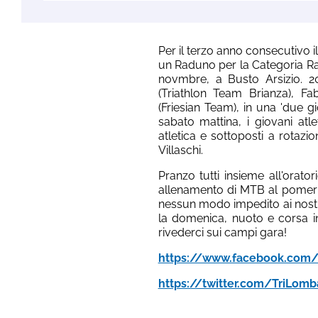
Per il terzo anno consecutivo 
un Raduno per la Categoria Ra
novmbre, a Busto Arsizio. 20
(Triathlon Team Brianza), Fab
(Friesian Team), in una 'due gio
sabato mattina, i giovani atl
atletica e sottoposti a rotazio
Villaschi.
Pranzo tutti insieme all'orato
allenamento di MTB al pomerig
nessun modo impedito ai nostri 
la domenica, nuoto e corsa in p
rivederci sui campi gara!
https://www.facebook.com/t
https://twitter.com/TriLomb