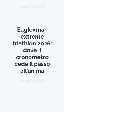
21.07.2026
Eaglexman
extreme
triathlon 2026:
dove il
cronometro
cede il passo
all’anima
21.07.2026