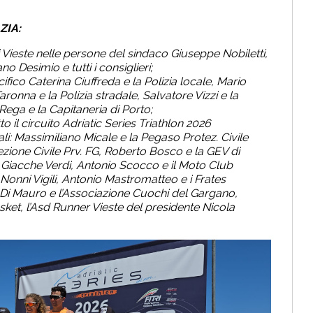
ZIA:
Vieste nelle persone del sindaco Giuseppe Nobiletti,
o Desimio e tutti i consiglieri;
cifico Caterina Ciuffreda e la Polizia locale, Mario
ronna e la Polizia stradale, Salvatore Vizzi e la
ega e la Capitaneria di Porto;
o il circuito Adriatic Series Triathlon 2026
cali: Massimiliano Micale e la Pegaso Protez. Civile
tezione Civile Prv. FG, Roberto Bosco e la GEV di
 Giacche Verdi, Antonio Scocco e il Moto Club
Nonni Vigili, Antonio Mastromatteo e i Frates
 Di Mauro e l’Associazione Cuochi del Gargano,
sket, l’Asd Runner Vieste del presidente Nicola