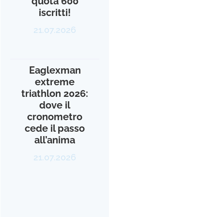
quota 600
iscritti!
21.07.2026
Eaglexman
extreme
triathlon 2026:
dove il
cronometro
cede il passo
all’anima
21.07.2026