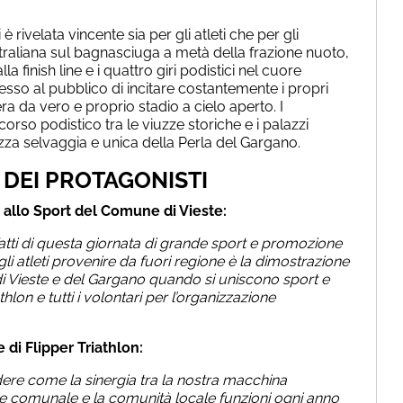
 è rivelata vincente sia per gli atleti che per gli
ustraliana sul bagnasciuga a metà della frazione nuoto,
lla finish line e i quattro giri podistici nel cuore
sso al pubblico di incitare costantemente i propri
a da vero e proprio stadio a cielo aperto. I
rcorso podistico tra le viuzze storiche e i palazzi
zza selvaggia e unica della Perla del Gargano.
 DEI PROTAGONISTI
allo Sport del Comune di Vieste:
ti di questa giornata di grande sport e promozione
egli atleti provenire da fuori regione è la dimostrazione
a di Vieste e del Gargano quando si uniscono sport e
athlon e tutti i volontari per l’organizzazione
 di Flipper Triathlon:
ere come la sinergia tra la nostra macchina
ne comunale e la comunità locale funzioni ogni anno