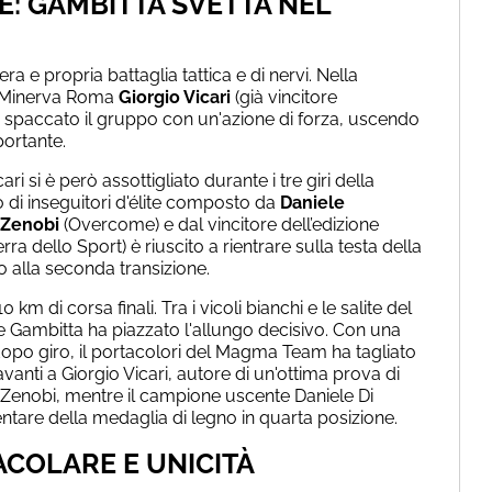
E: GAMBITTA SVETTA NEL
a e propria battaglia tattica e di nervi. Nella
la Minerva Roma
Giorgio Vicari
(già vincitore
spaccato il gruppo con un'azione di forza, uscendo
ortante.
i si è però assottigliato durante i tre giri della
lo di inseguitori d'élite composto da
Daniele
 Zenobi
(Overcome) e dal vincitore dell’edizione
rra dello Sport) è riuscito a rientrare sulla testa della
 alla seconda transizione.
 km di corsa finali. Tra i vicoli bianchi e le salite del
le Gambitta ha piazzato l'allungo decisivo. Con una
 dopo giro, il portacolori del Magma Team ha tagliato
vanti a Giorgio Vicari, autore di un'ottima prova di
a Zenobi, mentre il campione uscente Daniele Di
tare della medaglia di legno in quarta posizione.
COLARE E UNICITÀ