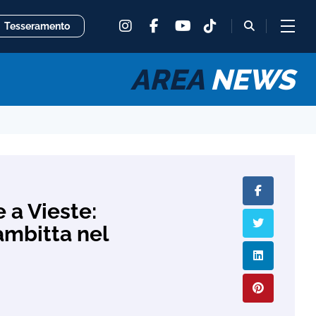
instagram
facebook
tiktok
fas
Tesseramento
youtube
fa-
magnifying
glass
AREA
NEWS
 a Vieste:
ambitta nel