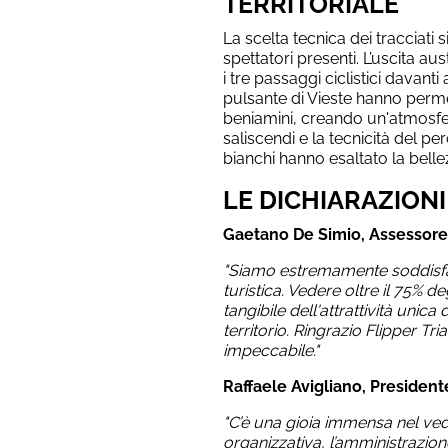
TERRITORIALE
La scelta tecnica dei tracciati si
spettatori presenti. L’uscita a
i tre passaggi ciclistici davanti a
pulsante di Vieste hanno perme
beniamini, creando un'atmosfer
saliscendi e la tecnicità del pe
bianchi hanno esaltato la belle
LE DICHIARAZIONI
Gaetano De Simio, Assessore 
"Siamo estremamente soddisfat
turistica. Vedere oltre il 75% d
tangibile dell'attrattività unic
territorio. Ringrazio Flipper Tri
impeccabile."
Raffaele Avigliano, Presidente
"C’è una gioia immensa nel ved
organizzativa, l’amministrazio