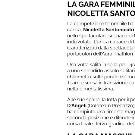
LA GARA FEMMINIL
NICOLETTA SANT
La competizione femminile ha 
carica,
Nicoletta Santonocito
nello spettacolare scenario di
indiavolato. L'unica capace di 
(caratterizzati dalla spettacola
portacolori dell’Aura Triathlo
Una volta salita in sella per i 4
a uno splendido assolo solitar
chilometro sulle pendenze musc
Team è scesa in transizione co
netta e meritatissima.
Alle sue spalle, la lotta per il
D'Angeli
(Doloteam Predazzo), 
ha compiuto una rimonta magis
seconda posizione e difendendo
corsa finale. Terzo gradino de