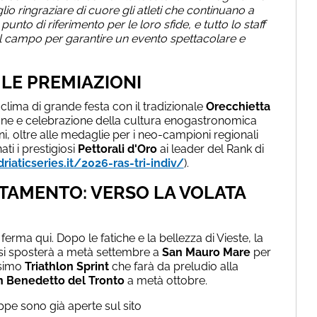
io ringraziare di cuore gli atleti che continuano a
unto di riferimento per le loro sfide, e tutto lo staff
 campo per garantire un evento spettacolare e
 LE PREMIAZIONI
 clima di grande festa con il tradizionale
Orecchietta
ne e celebrazione della cultura enogastronomica
i, oltre alle medaglie per i neo-campioni regionali
ti i prestigiosi
Pettorali d'Oro
ai leader del Rank di
riaticseries.it/2026-ras-tri-indiv/
).
TAMENTO: VERSO LA VOLATA
i ferma qui. Dopo le fatiche e la bellezza di Vieste, la
 si sposterà a metà settembre a
San Mauro Mare
per
ssimo
Triathlon Sprint
che farà da preludio alla
n Benedetto del Tronto
a metà ottobre.
appe sono già aperte sul sito