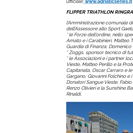
ufficiale:
www.adriaticseries.it
FLIPPER TRIATHLON RINGRA
l’Amministrazione comunale di 
dell’Assessore allo Sport Gaetan
* le Forze dell'ordine, nello spe
Amato e i Carabinieri, Matteo Ta
Guardia di Finanza, Domenico R
* Zoggs, sponsor tecnico di tutt
* le Associazioni e i partner lo
Vieste, Matteo Perillo e la Pro
Capitanata, Oscar Carraro e le
Gargano, Giovanni Folchino e i 
Donatori Sangue Vieste, Fabio
Renzo Olivieri e la Sunshine Ba
Rinaldi.