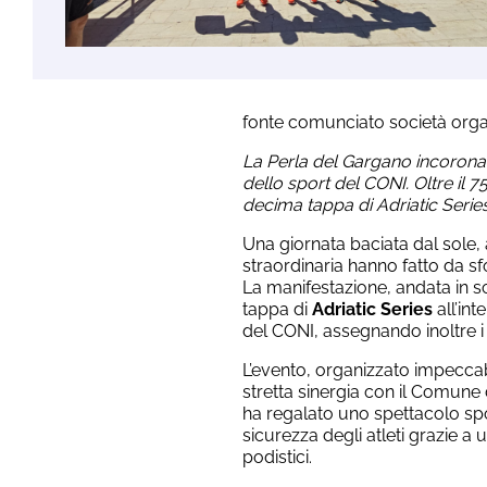
fonte comunciato società orga
La Perla del Gargano incorona 
dello sport del CONI. Oltre il 7
decima tappa di Adriatic Series
Una giornata baciata dal sole, 
straordinaria hanno fatto da s
La manifestazione, andata in 
tappa di
Adriatic Series
all’int
del CONI, assegnando inoltre i t
L’evento, organizzato impecca
stretta sinergia con il Comune di
ha regalato uno spettacolo spor
sicurezza degli atleti grazie a u
podistici.