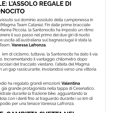
E: L’ASSOLO REGALE DI
ONOCITO
vissuto sul dominio assoluto della campionessa in
(Magma Team Catania). Fin dalle prime bracciate
 Marina Piccola, la Santonocito ha imposto un ritmo
tenere il suo passo nel primo dei due giri di nuoto
re uscita all'australiana sul bagnasciuga) è stata la
n Team,
Vanessa Lafronza
.
0 km di ciclismo, tuttavia, la Santonocito ha dato il via
io. Incrementando il vantaggio chilometro dopo
olari del tracciato viestano, l'atleta del Magma
n un gap rassicurante, involandosi verso una vittoria
 podio ha regalato grandi emozioni:
Valentina
già grande protagonista nella tappa di Cesenatico,
trale durante la frazione bike, agguantando la
la con i denti fino al traguardo durante i 10 km di
l podio per una tenace Vanessa Lafronza.