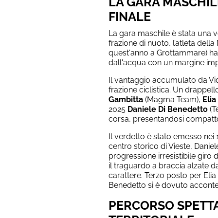
LA GARA MASCHIL
FINALE
La gara maschile è stata una ver
frazione di nuoto, l’atleta del
quest'anno a Grottammare) ha 
dall'acqua con un margine imp
Il vantaggio accumulato da Vicar
frazione ciclistica. Un drappel
Gambitta
(Magma Team),
Elia
2025
Daniele Di Benedetto
(Te
corsa, presentandosi compatto
Il verdetto è stato emesso nei 10
centro storico di Vieste, Danie
progressione irresistibile giro
il traguardo a braccia alzate da
carattere. Terzo posto per Eli
Benedetto si è dovuto acconten
PERCORSO SPETTA