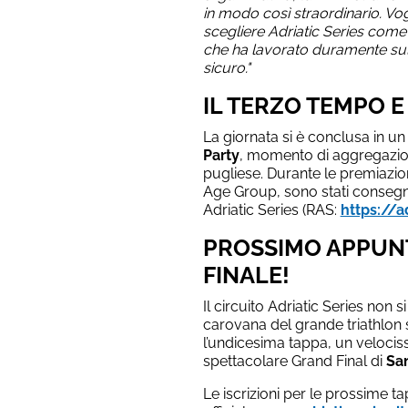
in modo così straordinario. Vogl
scegliere Adriatic Series come p
che ha lavorato duramente sul
sicuro."
IL TERZO TEMPO E
La giornata si è conclusa in un
Party
, momento di aggregazio
pugliese. Durante le premiazion
Age Group, sono stati consegna
Adriatic Series (RAS:
https://ad
PROSSIMO APPUN
FINALE!
Il circuito Adriatic Series non s
carovana del grande triathlon
l’undicesima tappa, un veloci
spettacolare Grand Final di
Sa
Le iscrizioni per le prossime t