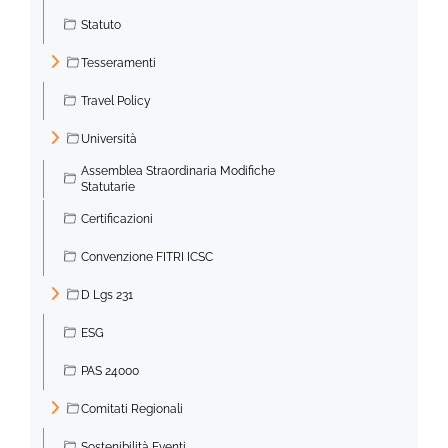
Statuto
Tesseramenti
►
Travel Policy
Università
►
Assemblea Straordinaria Modifiche
Statutarie
Certificazioni
Convenzione FITRI ICSC
D Lgs 231
►
ESG
PAS 24000
Comitati Regionali
►
Sostenibilità Eventi