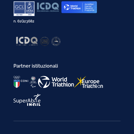
n. 61Q23682
Partner istituzionali