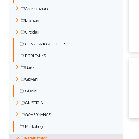
Assicurazione
►
Bilancio
►
Circolari
►
CONVENZIONI FITri EPS
FITRI TALKS
Gare
►
Giovani
►
Giudici
GIUSTIZIA
►
GOVERNANCE
►
Marketing
Paratriathlon