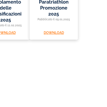
f
f
olamento
Paratriathlon
delle
Promozione
sificazioni
2025
2025
Pubblicato il 09.01.2025
ato il 11.02.2025
OWNLOAD
DOWNLOAD