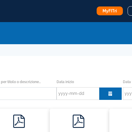
MyFITri
Data inizio
Data 
 per titolo o descrizione…
calendar
p
p
d
d