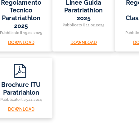
f
f
Regolamento
Linee Guida
Reg
Tecnico
Paratriathlon
Paratriathlon
2025
Clas
2025
Pubblicato il 11.02.2025
Pubblicato il 19.02.2025
Pubblic
DOWNLOAD
DOWNLOAD
D
p
d
f
Brochure ITU
Paratriahlon
Pubblicato il 25.11.2014
DOWNLOAD