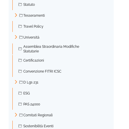
Statuto
Tesseramenti
►
Travel Policy
Università
►
Assemblea Straordinaria Modifiche
Statutarie
Certificazioni
Convenzione FITRI ICSC
D Lgs 231
►
ESG
PAS 24000
Comitati Regionali
►
Sostenibilità Eventi