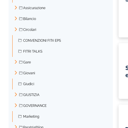
Assicurazione
►
Bilancio
►
Circolari
►
CONVENZIONI FITri EPS
FITRI TALKS
Gare
►
Giovani
►
Giudici
GIUSTIZIA
►
GOVERNANCE
►
Marketing
Paratriathlon