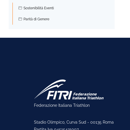
►
Sostenibilità Eventi
Parità di Genere
Federazione Italiana Triathlon
Stadio Olimpico, Curva Sud - 00135 Roma
Partita Iva 04515431007