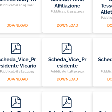
Affiliazione
Tes
Pubblicato il 20.05.2026
Atlet
Pubblicato il 19.11.2025
Pubblic
DOWNLOAD
DOWNLOAD
D
p
p
d
d
f
f
Scheda_Vice_Pr
Scheda_Vice_Pr
Sched
esidente Vicario
esidente
Pubblicato il 28.10.2025
Pubblicato il 28.10.2025
Pubblic
DOWNLOAD
DOWNLOAD
D
p
p
d
d
f
f