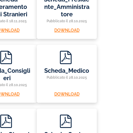
seramento
nte_Amministra
i Stranieri
tore
ato il 18.11.2025
Pubblicato il 28.10.2025
OWNLOAD
DOWNLOAD
p
p
d
d
f
f
a_Consigli
Scheda_Medico
eri
Pubblicato il 28.10.2025
ato il 28.10.2025
OWNLOAD
DOWNLOAD
p
p
d
d
f
f