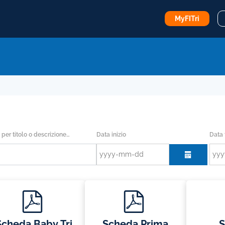
MyFITri
Data inizio
Data 
 per titolo o descrizione…
calendar
p
p
d
d
f
f
Scheda Baby Tri
Scheda Prima
S