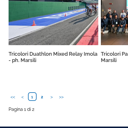
Tricolori Duathlon Mixed Relay Imola
Tricolori P
- ph. Marsili
Marsili
1
2
Pagina 1 di 2