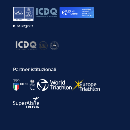
n. 61Q23682
Partner istituzionali