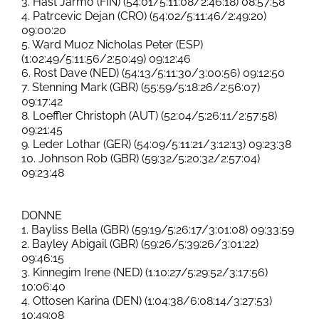
3. Hast Jarmo (FIN) (54:01/5:11:08/2:46:18) 08:57:58
4. Patrcevic Dejan (CRO) (54:02/5:11:46/2:49:20)
09:00:20
5. Ward Muoz Nicholas Peter (ESP)
(1:02:49/5:11:56/2:50:49) 09:12:46
6. Rost Dave (NED) (54:13/5:11:30/3:00:56) 09:12:50
7. Stenning Mark (GBR) (55:59/5:18:26/2:56:07)
09:17:42
8. Loeffler Christoph (AUT) (52:04/5:26:11/2:57:58)
09:21:45
9. Leder Lothar (GER) (54:09/5:11:21/3:12:13) 09:23:38
10. Johnson Rob (GBR) (59:32/5:20:32/2:57:04)
09:23:48
DONNE
1. Bayliss Bella (GBR) (59:19/5:26:17/3:01:08) 09:33:59
2. Bayley Abigail (GBR) (59:26/5:39:26/3:01:22)
09:46:15
3. Kinnegim Irene (NED) (1:10:27/5:29:52/3:17:56)
10:06:40
4. Ottosen Karina (DEN) (1:04:38/6:08:14/3:27:53)
10:49:08