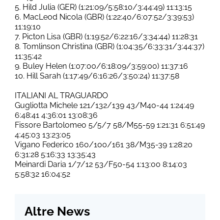
5. Hild Julia (GER) (1:21:09/5:58:10/3:44:49) 11:13:15
6. MacLeod Nicola (GBR) (1:22:40/6:07:52/3:39:53)
11:19:10
7. Picton Lisa (GBR) (1:19:52/6:22:16/3:34:44) 11:28:31
8. Tomlinson Christina (GBR) (1:04:35/6:33:31/3:44:37)
11:35:42
9. Buley Helen (1:07:00/6:18:09/3:59:00) 11:37:16
10. Hill Sarah (1:17:49/6:16:26/3:50:24) 11:37:58
ITALIANI AL TRAGUARDO
Gugliotta Michele 121/132/139 43/M40-44 1:24:49
6:48:41 4:36:01 13:08:36
Fissore Bartolomeo 5/5/7 58/M55-59 1:21:31 6:51:49
4:45:03 13:23:05
Vigano Federico 160/100/161 38/M35-39 1:28:20
6:31:28 5:16:33 13:35:43
Meinardi Daria 1/7/12 53/F50-54 1:13:00 8:14:03
5:58:32 16:04:52
Altre News