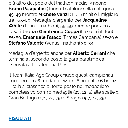
più altro del podio del triathlon medio: vincono
Bruno Pasqualini
(Torino Triathlon) nella categoria
45-49 mentre
Michele Vanzi
(T.D. Rimini) è il migliore
tra i 65-69. Medaglia d'argento per
Jacqueline
White
(Torino Triathlon), 55-59, mentre portano a
casa il bronzo
Gianfranco Coppa
(Lazio Triathlon)
55-59,
Emanuele Faraco
(Ermes Campania) 25-29 e
Stefano Valente
(Venus Triathlon) 30-34.
Medaglia d'argento anche per
Alberto Ceriani
che
termina al secondo posto la gara paralimpica
riservata alla categoria PTVI.
Il Team Italia Age Group chiude questi campionati
europei con 26 medaglie: 14 ori, 6 argenti e 6 bronzi.
L'Italia si classifica al terzo posto nel medagliere
complessivo con 40 medaglie (20, 12, 8) alle spalle di
Gran Bretagna (71, 72, 75) e Spagna (57, 42, 35).
RISULTATI