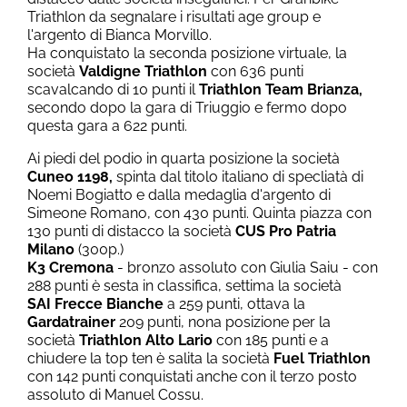
Triathlon da segnalare i risultati age group e
l'argento di Bianca Morvillo.
Ha conquistato la seconda posizione virtuale, la
società
Valdigne Triathlon
con 636 punti
scavalcando di 10 punti il
Triathlon Team Brianza,
secondo dopo la gara di Triuggio e fermo dopo
questa gara a 622 punti.
Ai piedi del podio in quarta posizione la società
Cuneo 1198,
spinta dal titolo italiano di specliatà di
Noemi Bogiatto e dalla medaglia d'argento di
Simeone Romano, con 430 punti. Quinta piazza con
130 punti di distacco la società
CUS Pro Patria
Milano
(300p.)
K3 Cremona
- bronzo assoluto con Giulia Saiu - con
288 punti è sesta in classifica, settima la società
SAI Frecce Bianche
a 259 punti, ottava la
Gardatrainer
209 punti, nona posizione per la
società
Triathlon Alto Lario
con 185 punti e a
chiudere la top ten è salita la società
Fuel Triathlon
con 142 punti conquistati anche con il terzo posto
assoluto di Manuel Cossu.