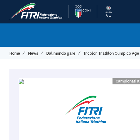
Home
News
Dal mondo gare
Tricolori Triathlon Olimpico Age
Campionati It