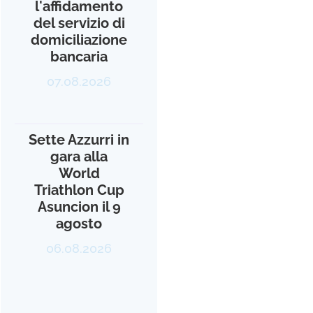
l'affidamento
del servizio di
domiciliazione
bancaria
07.08.2026
Sette Azzurri in
gara alla
World
Triathlon Cup
Asuncion il 9
agosto
06.08.2026