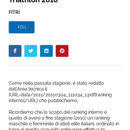
FITRI
FITri
Come nella passata stagione, è stato redatto
dall'Area tecnica il
[URL=data/2011/20110304_111034_1.pdf]ranking
interno[/URL] che pubblichiamo.
Ricordiamo che lo scopo del ranking interno è
quello di avere a fine stagione (2010) un ranking
maschile e femminile di atleti elite italiani, ordinato in
base al merito acquisito nelle gare effettua te