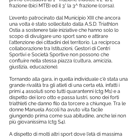
frazione (bici MTB) ed il 3° la 3^ frazione (corsa).
L'evento patrocinato dal Municipio XIII che ancora
una volta è stato sollecitato dalla A.S.D. Triathlon
Ostia a sostenere tale iniziative che hanno solo lo
scopo di divulgare uno sport sano e attirare
l'attenzione dei cittadini del territorio. La reciproca
collaborazione tra Istituzioni, Gestori di Centri
Sportivi e Società Sportive non possono che
confluire nella stessa piazza (cultura, amicizia,
giustizia, educazione).
Tornando alla gara, in quella individuale c'è stata una
grande rivalità tra gli atleti di una certa età, infatti i
primi 4 assoluti sono tutti quarantenni (ctg M1) e a
dispetto dei loro otto e passa lustri, sono dei forti
triathleti che danno filo da torcere a chiunque. Tra le
donne Manuela Ascoli ha avuto vita facile
giungendo prima come sua abitudine, anche lei non
più giovanissima (ctg S4).
A dispetto di molti altri sport dove l'età di massima