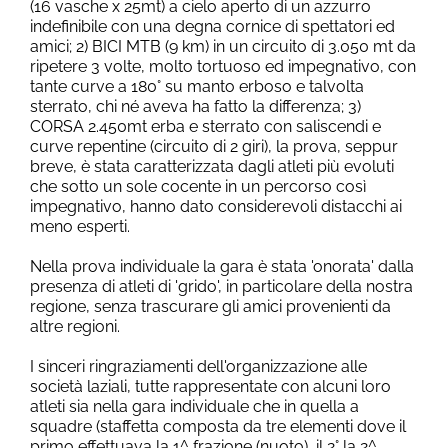
(16 vasche x 25mt) a cielo aperto di un azzurro
indefinibile con una degna cornice di spettatori ed
amici; 2) BICI MTB (9 km) in un circuito di 3.050 mt da
ripetere 3 volte, molto tortuoso ed impegnativo, con
tante curve a 180° su manto erboso e talvolta
sterrato, chi né aveva ha fatto la differenza; 3)
CORSA 2.450mt erba e sterrato con saliscendi e
curve repentine (circuito di 2 giri), la prova, seppur
breve, è stata caratterizzata dagli atleti più evoluti
che sotto un sole cocente in un percorso così
impegnativo, hanno dato considerevoli distacchi ai
meno esperti.
Nella prova individuale la gara è stata 'onorata' dalla
presenza di atleti di 'grido', in particolare della nostra
regione, senza trascurare gli amici provenienti da
altre regioni.
I sinceri ringraziamenti dell'organizzazione alle
società laziali, tutte rappresentate con alcuni loro
atleti sia nella gara individuale che in quella a
squadre (staffetta composta da tre elementi dove il
primo effettuava la 1^ frazione (nuoto), il 2° la 2^