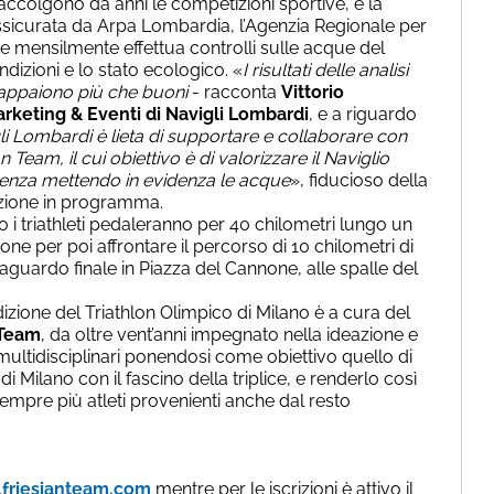
ccolgono da anni le competizioni sportive, e la
ssicurata da Arpa Lombardia, l’Agenzia Regionale per
e mensilmente effettua controlli sulle acque del
dizioni e lo stato ecologico. «
I risultati delle analisi
 appaiono più che buoni
- racconta
Vittorio
rketing & Eventi di Navigli Lombardi
, e a riguardo
li Lombardi è lieta di supportare e collaborare con
 Team, il cui obiettivo è di valorizzare il Naviglio
enza mettendo in evidenza le acque
», fiducioso della
azione in programma.
 i triathleti pedaleranno per 40 chilometri lungo un
ne per poi affrontare il percorso di 10 chilometri di
raguardo finale in Piazza del Cannone, alle spalle del
izione del Triathlon Olimpico di Milano è a cura del
 Team
, da oltre vent’anni impegnato nella ideazione e
multidisciplinari ponendosi come obiettivo quello di
di Milano con il fascino della triplice, e renderlo così
sempre più atleti provenienti anche dal resto
friesianteam.com
mentre per le iscrizioni è attivo il