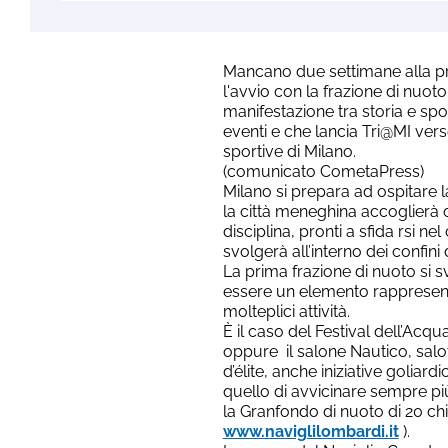
Mancano due settimane alla pr
l'avvio con la frazione di nuot
manifestazione tra storia e s
eventi e che lancia Tri@MI vers
sportive di Milano.
(comunicato CometaPress)
Milano si prepara ad ospitare la
la città meneghina accoglierà ol
disciplina, pronti a sfida rsi n
svolgerà all’interno dei confini d
La prima frazione di nuoto si 
essere un elemento rappresenta
molteplici attività.
È il caso del Festival dell’Acq
oppure il salone Nautico, salot
d’élite, anche iniziative golia
quello di avvicinare sempre più 
la Granfondo di nuoto di 20 chil
www.naviglilombardi.it
).