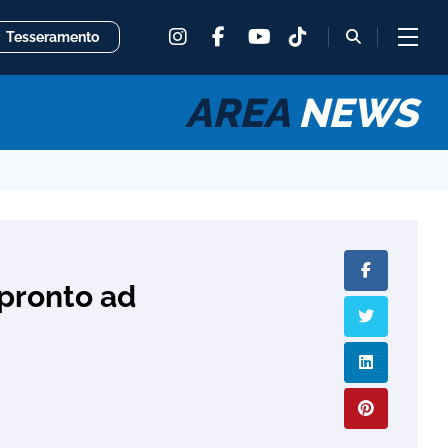
instagram
facebook
tiktok
fas
Tesseramento
youtube
fa-
magnifying
glass
AREA
NEWS
 pronto ad