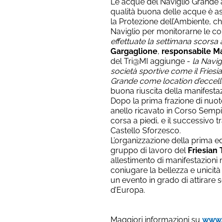
Le acque del Naviglio Grande a
qualità buona delle acque è a
la Protezione dell’Ambiente, ch
Naviglio per monitorarne le con
effettuate la settimana scorsa
Gargaglione
,
responsabile Ma
del Tri@MI aggiunge -
la Navig
società sportive come il Friesian
Grande come location d’eccell
buona riuscita della manifest
Dopo la prima frazione di nuoto
anello ricavato in Corso Sempio
corsa a piedi, e il successivo t
Castello Sforzesco.
L’organizzazione della prima ed
gruppo di lavoro del
Friesian
allestimento di manifestazioni 
coniugare la bellezza e unicità 
un evento in grado di attirare 
d’Europa.
Maggiori informazioni su
www.