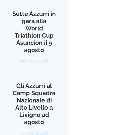
Sette Azzurri in
gara alla
World
Triathlon Cup
Asuncion il 9
agosto
06.08.2026
Gli Azzurri al
Camp Squadra
Nazionale di
Alto Livello a
Livigno ad
agosto
05.08.2026