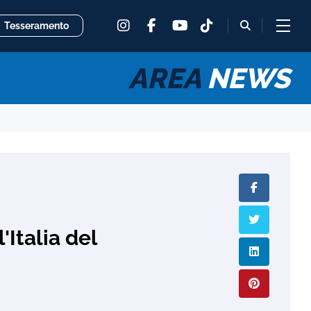
instagram
facebook
tiktok
fas
Tesseramento
youtube
fa-
magnifying
glass
AREA
NEWS
'Italia del