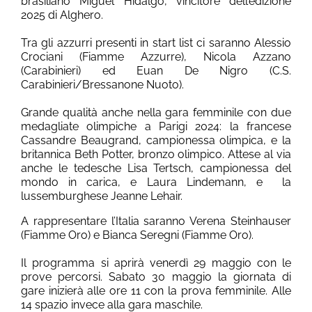
brasiliano Miguel Hidalgo, vincitore dell’edizione
2025 di Alghero.
Tra gli azzurri presenti in start list ci saranno Alessio
Crociani (Fiamme Azzurre), Nicola Azzano
(Carabinieri) ed Euan De Nigro (C.S.
Carabinieri/Bressanone Nuoto).
Grande qualità anche nella gara femminile con due
medagliate olimpiche a Parigi 2024: la francese
Cassandre Beaugrand, campionessa olimpica, e la
britannica Beth Potter, bronzo olimpico. Attese al via
anche le tedesche Lisa Tertsch, campionessa del
mondo in carica, e Laura Lindemann, e la
lussemburghese Jeanne Lehair.
A rappresentare l’Italia saranno Verena Steinhauser
(Fiamme Oro) e Bianca Seregni (Fiamme Oro).
Il programma si aprirà venerdì 29 maggio con le
prove percorsi. Sabato 30 maggio la giornata di
gare inizierà alle ore 11 con la prova femminile. Alle
14 spazio invece alla gara maschile.