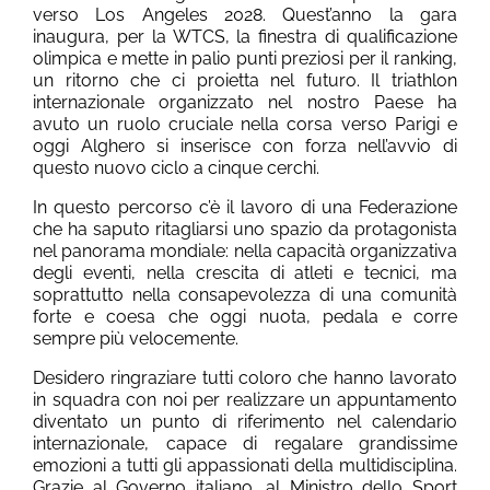
verso Los Angeles 2028. Quest’anno la gara
inaugura, per la WTCS, la finestra di qualificazione
olimpica e mette in palio punti preziosi per il ranking,
un ritorno che ci proietta nel futuro. Il triathlon
internazionale organizzato nel nostro Paese ha
avuto un ruolo cruciale nella corsa verso Parigi e
oggi Alghero si inserisce con forza nell’avvio di
questo nuovo ciclo a cinque cerchi.
In questo percorso c’è il lavoro di una Federazione
che ha saputo ritagliarsi uno spazio da protagonista
nel panorama mondiale: nella capacità organizzativa
degli eventi, nella crescita di atleti e tecnici, ma
soprattutto nella consapevolezza di una comunità
forte e coesa che oggi nuota, pedala e corre
sempre più velocemente.
Desidero ringraziare tutti coloro che hanno lavorato
in squadra con noi per realizzare un appuntamento
diventato un punto di riferimento nel calendario
internazionale, capace di regalare grandissime
emozioni a tutti gli appassionati della multidisciplina.
Grazie al Governo italiano, al Ministro dello Sport