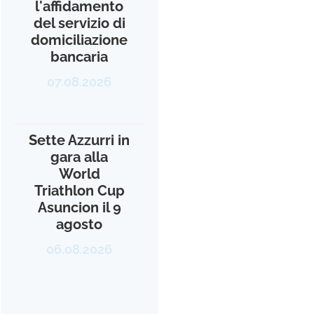
l'affidamento
del servizio di
domiciliazione
bancaria
07.08.2026
Sette Azzurri in
gara alla
World
Triathlon Cup
Asuncion il 9
agosto
06.08.2026