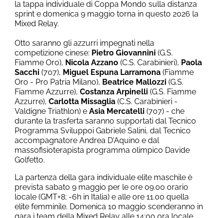
la tappa individuale di Coppa Mondo sulla distanza
sprint e domenica 9 maggio torna in questo 2026 la
Mixed Relay.
Otto saranno gli azzurri impegnati nella
competizione cinese:
Pietro Giovannini
(G.S.
Fiamme Oro),
Nicola Azzano
(C.S. Carabinieri),
Paola
Sacchi
(707),
Miguel Espuna Larramona
(Fiamme
Oro -
Pro Patria Milano),
Beatrice Mallozzi
(G.S.
Fiamme Azzurre),
Costanza Arpinelli
(G.S. Fiamme
Azzurre),
Carlotta Missaglia
(C.S. Carabinieri -
Valdigne Triathlon) e
Asia Mercatelli
(707) - che
durante la trasferta saranno supportati dal Tecnico
Programma Sviluppoi Gabriele Salini, dal Tecnico
accompagnatore Andrea D'Aquino e dal
massofisioterapista programma olimpico Davide
Golfetto.
La partenza della gara individuale elite maschile è
prevista sabato 9 maggio per le ore 09.00 orario
locale (GMT+8; -6h in Italia) e alle ore 11.00 quella
elite femminile. Domenica 10 maggio scenderanno in
gara i team della Mixed Relay alle 14:00 ora locale.