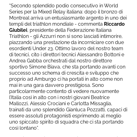
“Secondo splendido podio consecutivo in World
Series per la Mixed Relay italiana: dopo il bronzo di
Montreal arriva un entusiasmante argento in uno dei
templi del triathlon mondiale - commenta
Riccardo
Giubilei
, presidente della Federazione Italiana
Triathlon - gli Azzurri non si sono lasciati intimorire,
piazzando una prestazione da incorniciare con due
esordienti Under 23. Ottimo lavoro del nostro team
di tecnici, cito i direttori tecnici Alessandro Bottoni e
Andrea Gabba orchestrati dal nostro direttore
sportivo Simone Biava, che sta portando avanti con
successo uno schema di crescita e sviluppo che
proprio ad Amburgo ci ha portati in alto come non
mai in una gara davvero prestigiosa. Sono
particolarmente contento di vedere nuovamente
l’Italia così in alto con i nostri giovani Beatrice
Mallozzi, Alessio Crociani e Carlotta Missaglia,
trainati da uno splendido Gianluca Pozzatti, capaci di
essere assoluti protagonisti esprimendo al meglio
uno spiccato spirito di squadra che ci sta portando
così lontano”.