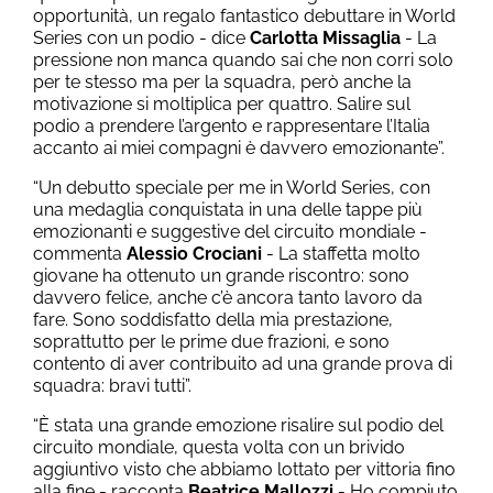
opportunità, un regalo fantastico debuttare in World
Series con un podio - dice
Carlotta Missaglia
- La
pressione non manca quando sai che non corri solo
per te stesso ma per la squadra, però anche la
motivazione si moltiplica per quattro. Salire sul
podio a prendere l’argento e rappresentare l’Italia
accanto ai miei compagni è davvero emozionante”.
“Un debutto speciale per me in World Series, con
una medaglia conquistata in una delle tappe più
emozionanti e suggestive del circuito mondiale -
commenta
Alessio Crociani
- La staffetta molto
giovane ha ottenuto un grande riscontro: sono
davvero felice, anche c’è ancora tanto lavoro da
fare. Sono soddisfatto della mia prestazione,
soprattutto per le prime due frazioni, e sono
contento di aver contribuito ad una grande prova di
squadra: bravi tutti”.
“È stata una grande emozione risalire sul podio del
circuito mondiale, questa volta con un brivido
aggiuntivo visto che abbiamo lottato per vittoria fino
alla fine - racconta
Beatrice Mallozzi
- Ho compiuto