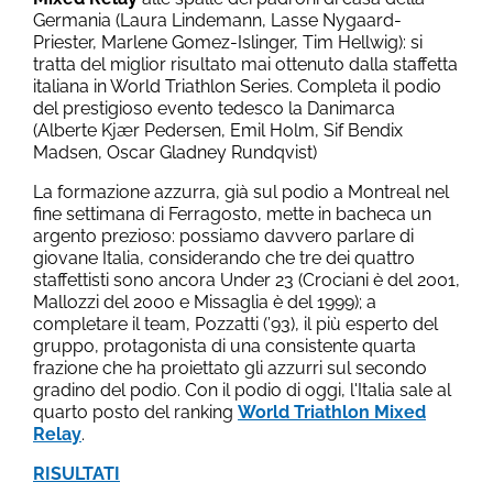
Germania (Laura Lindemann, Lasse Nygaard-
Priester, Marlene Gomez-Islinger, Tim Hellwig): si
tratta del miglior risultato mai ottenuto dalla staffetta
italiana in World Triathlon Series. Completa il podio
del prestigioso evento tedesco la Danimarca
(Alberte Kjær Pedersen, Emil Holm, Sif Bendix
Madsen, Oscar Gladney Rundqvist)
La formazione azzurra, già sul podio a Montreal nel
fine settimana di Ferragosto, mette in bacheca un
argento prezioso: possiamo davvero parlare di
giovane Italia, considerando che tre dei quattro
staffettisti sono ancora Under 23 (Crociani è del 2001,
Mallozzi del 2000 e Missaglia è del 1999); a
completare il team, Pozzatti (’93), il più esperto del
gruppo, protagonista di una consistente quarta
frazione che ha proiettato gli azzurri sul secondo
gradino del podio. Con il podio di oggi, l'Italia sale al
quarto posto del ranking
World Triathlon Mixed
Relay
.
RISULTATI