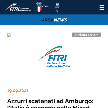
AREA
NEWS
Staffetta Azzurra
19.09.2021
Azzurri scatenati ad Amburgo:
l’Italia è seconda nella Mixed