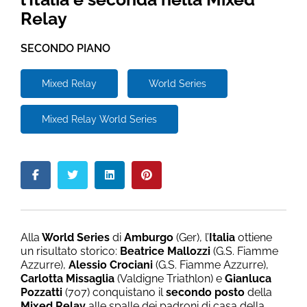
Relay
SECONDO PIANO
Mixed Relay
World Series
Mixed Relay World Series
Alla
World Series
di
Amburgo
(Ger), l’
Italia
ottiene
un risultato storico:
Beatrice Mallozzi
(G.S. Fiamme
Azzurre),
Alessio Crociani
(G.S. Fiamme Azzurre),
Carlotta Missaglia
(Valdigne Triathlon) e
Gianluca
Pozzatti
(707) conquistano il
secondo posto
della
Mixed Relay
alle spalle dei padroni di casa della