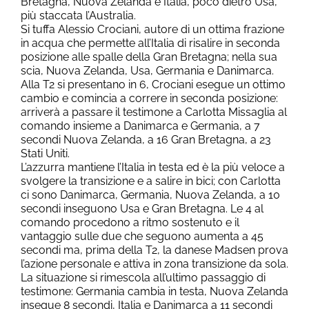
Bretagna, Nuova Zelanda e Italia, poco dietro Usa,
più staccata l’Australia.
Si tuffa Alessio Crociani, autore di un ottima frazione
in acqua che permette all’Italia di risalire in seconda
posizione alle spalle della Gran Bretagna; nella sua
scia, Nuova Zelanda, Usa, Germania e Danimarca.
Alla T2 si presentano in 6, Crociani esegue un ottimo
cambio e comincia a correre in seconda posizione:
arriverà a passare il testimone a Carlotta Missaglia al
comando insieme a Danimarca e Germania, a 7
secondi Nuova Zelanda, a 16 Gran Bretagna, a 23
Stati Uniti.
L’azzurra mantiene l’Italia in testa ed è la più veloce a
svolgere la transizione e a salire in bici; con Carlotta
ci sono Danimarca, Germania, Nuova Zelanda, a 10
secondi inseguono Usa e Gran Bretagna. Le 4 al
comando procedono a ritmo sostenuto e il
vantaggio sulle due che seguono aumenta a 45
secondi ma, prima della T2, la danese Madsen prova
l’azione personale e attiva in zona transizione da sola.
La situazione si rimescola all’ultimo passaggio di
testimone: Germania cambia in testa, Nuova Zelanda
insegue 8 secondi, Italia e Danimarca a 11 secondi