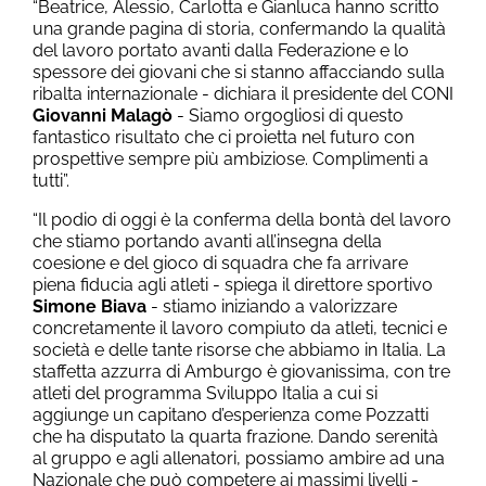
“Beatrice, Alessio, Carlotta e Gianluca hanno scritto
una grande pagina di storia, confermando la qualità
del lavoro portato avanti dalla Federazione e lo
spessore dei giovani che si stanno affacciando sulla
ribalta internazionale - dichiara il presidente del CONI
Giovanni Malagò
- Siamo orgogliosi di questo
fantastico risultato che ci proietta nel futuro con
prospettive sempre più ambiziose. Complimenti a
tutti”.
“Il podio di oggi è la conferma della bontà del lavoro
che stiamo portando avanti all’insegna della
coesione e del gioco di squadra che fa arrivare
piena fiducia agli atleti - spiega il direttore sportivo
Simone Biava
- stiamo iniziando a valorizzare
concretamente il lavoro compiuto da atleti, tecnici e
società e delle tante risorse che abbiamo in Italia. La
staffetta azzurra di Amburgo è giovanissima, con tre
atleti del programma Sviluppo Italia a cui si
aggiunge un capitano d’esperienza come Pozzatti
che ha disputato la quarta frazione. Dando serenità
al gruppo e agli allenatori, possiamo ambire ad una
Nazionale che può competere ai massimi livelli -