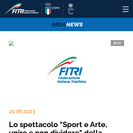
AREA
NEWS
In tv
21.06.2023
Lo spettacolo "Sport e Arte,
unire e non dividere" della