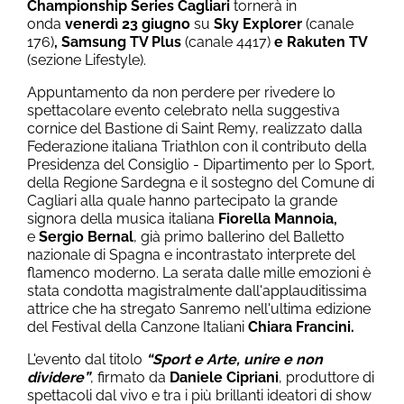
Championship Series Cagliari
tornerà in
onda
venerdì
23 giugno
su
Sky Explorer
(canale
176)
, Samsung TV Plus
(canale 4417)
e Rakuten TV
(sezione Lifestyle).
Appuntamento da non perdere per rivedere lo
spettacolare evento celebrato nella suggestiva
cornice del Bastione di Saint Remy, realizzato dalla
Federazione italiana Triathlon con il contributo della
Presidenza del Consiglio - Dipartimento per lo Sport,
della Regione Sardegna e il sostegno del Comune di
Cagliari alla quale hanno partecipato la grande
signora della musica italiana
Fiorella Mannoia,
e
Sergio Bernal
, già primo ballerino del Balletto
nazionale di Spagna e incontrastato interprete del
flamenco moderno. La serata dalle mille emozioni è
stata condotta magistralmente dall'applauditissima
attrice che ha stregato Sanremo nell'ultima edizione
del Festival della Canzone Italiani
Chiara Francini.
L'evento dal titolo
“Sport e Arte, unire e non
dividere”
, firmato da
Daniele Cipriani
, produttore di
spettacoli dal vivo e tra i più brillanti ideatori di show