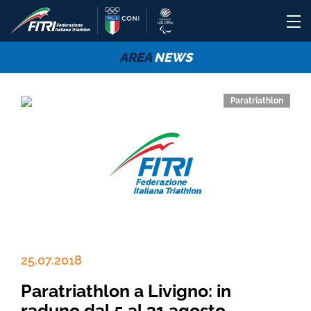
AREA
NEWS
Paratriathlon
25.07.2018
Paratriathlon a Livigno: in
raduno dal 5 al 31 agosto