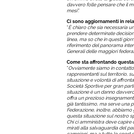
davvero folle pensare che il m
mesi”.
Ci sono aggiornamenti in relaz
“
È chiaro che sia necessaria un
prendere determinate decisioni
linea, ma so che in questi giorn
riferimento del panorama interna
Generali delle maggiori federazion
Come sta affrontando questa
“
Ovviamente siamo in contatto c
rappresentanti sul territorio, s
situazione e volontà di affronta
Società Sportive per gran par
situazione è un danno davvero 
offra un prezioso insegnamento p
già tantissimo, ma serve una p
Federazione, inoltre, abbiamo g
questa situazione sul nostro sp
Chi ci amministra deve capire 
mirati alla salvaguardia del pat
campioni, ma a tutto lo sport d