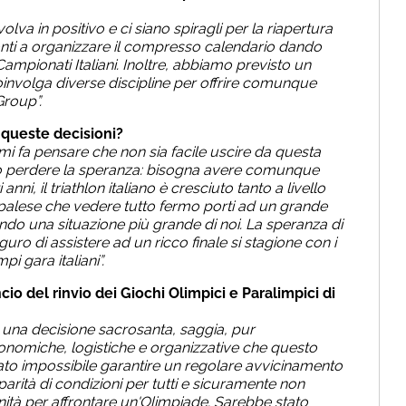
volva in positivo e ci siano spiragli per la riapertura
ronti a organizzare il compresso calendario dando
 Campionati Italiani. Inoltre, abbiamo previsto un
oinvolga diverse discipline per offrire comunque
Group”.
 queste decisioni?
 mi fa pensare che non sia facile uscire da questa
lio perdere la speranza: bisogna avere comunque
anni, il triathlon italiano è cresciuto tanto a livello
è palese che vedere tutto fermo porti ad un grande
ndo una situazione più grande di noi. La speranza di
uro di assistere ad un ricco finale si stagione con i
i gara italiani”.
io del rinvio dei Giochi Olimpici e Paralimpici di
a una decisione sacrosanta, saggia, pur
onomiche, logistiche e organizzative che questo
ato impossibile garantire un regolare avvicinamento
parità di condizioni per tutti e sicuramente non
ità per affrontare un'Olimpiade. Sarebbe stato