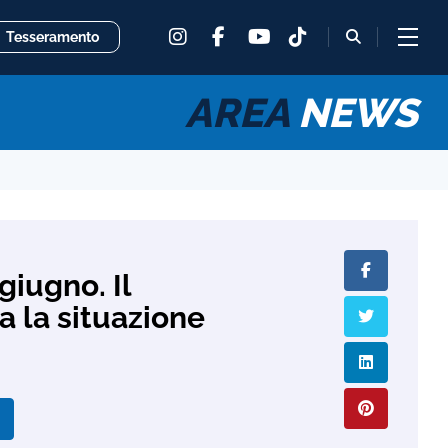
instagram
facebook
tiktok
fas
Tesseramento
youtube
fa-
magnifying
glass
AREA
NEWS
giugno. Il
a la situazione