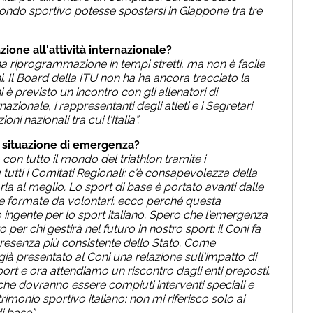
ondo sportivo potesse spostarsi in Giappone tra tre
ione all'attività internazionale?
a riprogrammazione in tempi stretti, ma non è facile
. Il Board della ITU non ha ha ancora tracciato la
i è previsto un incontro con gli allenatori di
zionale, i rappresentanti degli atleti e i Segretari
i nazionali tra cui l'Italia”.
 situazione di emergenza?
on tutto il mondo del triathlon tramite i
u tutti i Comitati Regionali: c'è consapevolezza della
rla al meglio. Lo sport di base è portato avanti dalle
te formate da volontari: ecco perché questa
ingente per lo sport italiano. Spero che l'emergenza
er chi gestirà nel futuro in nostro sport: il Coni fa
resenza più consistente dello Stato. Come
ià presentato al Coni una relazione sull'impatto di
ort e ora attendiamo un riscontro dagli enti preposti.
che dovranno essere compiuti interventi speciali e
rimonio sportivo italiano: non mi riferisco solo ai
i base”.