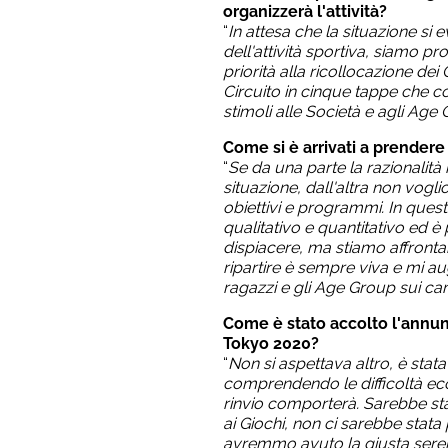
organizzerà l'attività?
“
In attesa che la situazione si e
dell'attività sportiva, siamo p
priorità alla ricollocazione dei
Circuito in cinque tappe che c
stimoli alle Società e agli Age 
Come si è arrivati a prendere
“
Se da una parte la razionalità
situazione, dall'altra non vog
obiettivi e programmi. In questi 
qualitativo e quantitativo ed 
dispiacere, ma stiamo affronta
ripartire è sempre viva e mi aug
ragazzi e gli Age Group sui camp
Come è stato accolto l'annunc
Tokyo 2020?
“
Non si aspettava altro, è stat
comprendendo le difficoltà ec
rinvio comporterà. Sarebbe st
ai Giochi, non ci sarebbe stata 
avremmo avuto la giusta seren