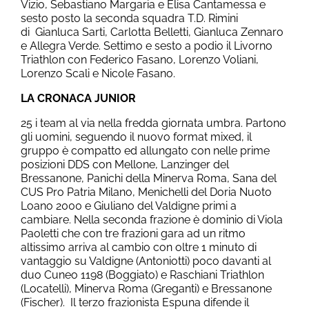
Vizio, Sebastiano Margaria e Elisa Cantamessa e
sesto posto la seconda squadra T.D. Rimini
di Gianluca Sarti, Carlotta Belletti, Gianluca Zennaro
e Allegra Verde. Settimo e sesto a podio il Livorno
Triathlon con Federico Fasano, Lorenzo Voliani,
Lorenzo Scali e Nicole Fasano.
LA CRONACA JUNIOR
25 i team al via nella fredda giornata umbra. Partono
gli uomini, seguendo il nuovo format mixed, il
gruppo è compatto ed allungato con nelle prime
posizioni DDS con Mellone, Lanzinger del
Bressanone, Panichi della Minerva Roma, Sana del
CUS Pro Patria Milano, Menichelli del Doria Nuoto
Loano 2000 e Giuliano del Valdigne primi a
cambiare. Nella seconda frazione è dominio di Viola
Paoletti che con tre frazioni gara ad un ritmo
altissimo arriva al cambio con oltre 1 minuto di
vantaggio su Valdigne (Antoniotti) poco davanti al
duo Cuneo 1198 (Boggiato) e Raschiani Triathlon
(Locatelli), Minerva Roma (Greganti) e Bressanone
(Fischer). Il terzo frazionista Espuna difende il