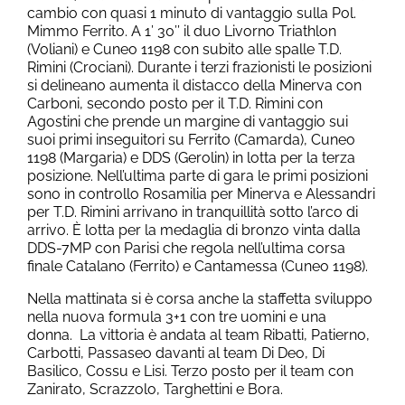
cambio con quasi 1 minuto di vantaggio sulla Pol.
Mimmo Ferrito. A 1’ 30’’ il duo Livorno Triathlon
(Voliani) e Cuneo 1198 con subito alle spalle T.D.
Rimini (Crociani). Durante i terzi frazionisti le posizioni
si delineano aumenta il distacco della Minerva con
Carboni, secondo posto per il T.D. Rimini con
Agostini che prende un margine di vantaggio sui
suoi primi inseguitori su Ferrito (Camarda), Cuneo
1198 (Margaria) e DDS (Gerolin) in lotta per la terza
posizione. Nell’ultima parte di gara le primi posizioni
sono in controllo Rosamilia per Minerva e Alessandri
per T.D. Rimini arrivano in tranquillità sotto l’arco di
arrivo. È lotta per la medaglia di bronzo vinta dalla
DDS-7MP con Parisi che regola nell’ultima corsa
finale Catalano (Ferrito) e Cantamessa (Cuneo 1198).
Nella mattinata si è corsa anche la staffetta sviluppo
nella nuova formula 3+1 con tre uomini e una
donna. La vittoria è andata al team Ribatti, Patierno,
Carbotti, Passaseo davanti al team Di Deo, Di
Basilico, Cossu e Lisi. Terzo posto per il team con
Zanirato, Scrazzolo, Targhettini e Bora.