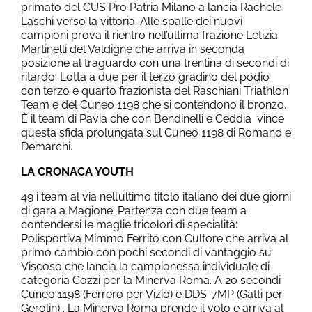
primato del CUS Pro Patria Milano a lancia Rachele
Laschi verso la vittoria. Alle spalle dei nuovi
campioni prova il rientro nell’ultima frazione Letizia
Martinelli del Valdigne che arriva in seconda
posizione al traguardo con una trentina di secondi di
ritardo. Lotta a due per il terzo gradino del podio
con terzo e quarto frazionista del Raschiani Triathlon
Team e del Cuneo 1198 che si contendono il bronzo.
È il team di Pavia che con Bendinelli e Ceddia vince
questa sfida prolungata sul Cuneo 1198 di Romano e
Demarchi.
LA CRONACA YOUTH
49 i team al via nell’ultimo titolo italiano dei due giorni
di gara a Magione. Partenza con due team a
contendersi le maglie tricolori di specialità:
Polisportiva Mimmo Ferrito con Cultore che arriva al
primo cambio con pochi secondi di vantaggio su
Viscoso che lancia la campionessa individuale di
categoria Cozzi per la Minerva Roma. A 20 secondi
Cuneo 1198 (Ferrero per Vizio) e DDS-7MP (Gatti per
Gerolin) . La Minerva Roma prende il volo e arriva al