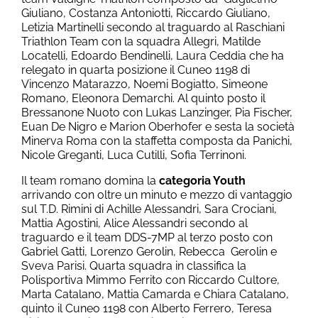
Giuliano, Costanza Antoniotti, Riccardo Giuliano,
Letizia Martinelli secondo al traguardo al Raschiani
Triathlon Team con la squadra Allegri, Matilde
Locatelli, Edoardo Bendinelli, Laura Ceddia che ha
relegato in quarta posizione il Cuneo 1198 di
Vincenzo Matarazzo, Noemi Bogiatto, Simeone
Romano, Eleonora Demarchi. Al quinto posto il
Bressanone Nuoto con Lukas Lanzinger, Pia Fischer,
Euan De Nigro e Marion Oberhofer e sesta la società
Minerva Roma con la staffetta composta da Panichi,
Nicole Greganti, Luca Cutilli, Sofia Terrinoni.
Il team romano domina la
categoria Youth
arrivando con oltre un minuto e mezzo di vantaggio
sul T.D. Rimini di Achille Alessandri, Sara Crociani,
Mattia Agostini, Alice Alessandri secondo al
traguardo e il team DDS-7MP al terzo posto con
Gabriel Gatti, Lorenzo Gerolin, Rebecca Gerolin e
Sveva Parisi. Quarta squadra in classifica la
Polisportiva Mimmo Ferrito con Riccardo Cultore,
Marta Catalano, Mattia Camarda e Chiara Catalano,
quinto il Cuneo 1198 con Alberto Ferrero, Teresa