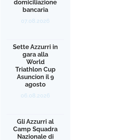
domiciliazione
bancaria
07.08.2026
Sette Azzurri in
gara alla
World
Triathlon Cup
Asuncion il 9
agosto
06.08.2026
Gli Azzurri al
Camp Squadra
Nazionale di