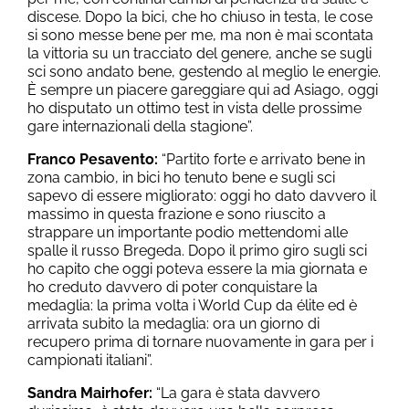
discese. Dopo la bici, che ho chiuso in testa, le cose
si sono messe bene per me, ma non è mai scontata
la vittoria su un tracciato del genere, anche se sugli
sci sono andato bene, gestendo al meglio le energie.
È sempre un piacere gareggiare qui ad Asiago, oggi
ho disputato un ottimo test in vista delle prossime
gare internazionali della stagione”.
Franco Pesavento:
“Partito forte e arrivato bene in
zona cambio, in bici ho tenuto bene e sugli sci
sapevo di essere migliorato: oggi ho dato davvero il
massimo in questa frazione e sono riuscito a
strappare un importante podio mettendomi alle
spalle il russo Bregeda. Dopo il primo giro sugli sci
ho capito che oggi poteva essere la mia giornata e
ho creduto davvero di poter conquistare la
medaglia: la prima volta i World Cup da élite ed è
arrivata subito la medaglia: ora un giorno di
recupero prima di tornare nuovamente in gara per i
campionati italiani”.
Sandra Mairhofer:
“La gara è stata davvero