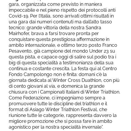
gara, organizzata come previsto in maniera
impeccabile e nel pieno rispetto dei protocolli anti
Covid-19. Per l’Italia, sono arrivati ottimi risultati in
una gara dai numeri contenuti ma dall’alto tasso
tecnico: grande vittoria della nostra Sandra
Mairhofer, brava a farsi trovare pronta per
conquistare questa prestigiosa affermazione in
ambito internazionale, e ottimo terzo posto Franco
Pesavento, già campione del mondo Under 23 su
questa pista, e capace oggi di salire sul podio tra i
big di questa specialità a testimonianza della sua
continua e costante crescita. La festa qui al Centro
Fondo Campolongo non è finita: domani c’è la
giornata dedicata al Winter Cross Duathlon, con più
di cento giovani al via, e domenica la grande
chiusura con i Campionati Italiani di Winter Triathlon.
Come Federazione, ci impegniamo sempre a
promuovere tutte le discipline del triathlon e il
format di Asiago Winter Triathlon Festival, che
riunione tutte le categorie, rappresenta davvero la
migliore promozione che si possa fare in ambito
agonistico per la nostra specialità invernale”.