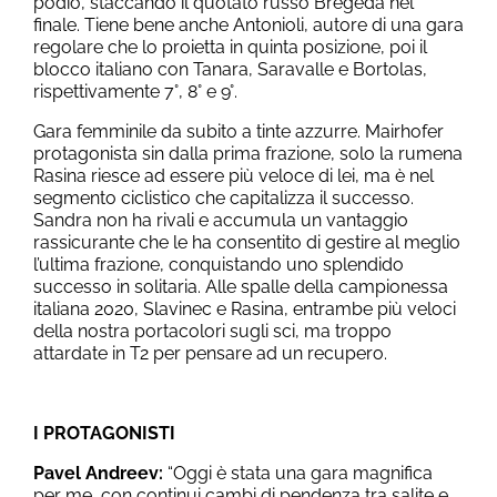
podio, staccando il quotato russo Bregeda nel
finale. Tiene bene anche Antonioli, autore di una gara
regolare che lo proietta in quinta posizione, poi il
blocco italiano con Tanara, Saravalle e Bortolas,
rispettivamente 7°, 8° e 9°.
Gara femminile da subito a tinte azzurre. Mairhofer
protagonista sin dalla prima frazione, solo la rumena
Rasina riesce ad essere più veloce di lei, ma è nel
segmento ciclistico che capitalizza il successo.
Sandra non ha rivali e accumula un vantaggio
rassicurante che le ha consentito di gestire al meglio
l’ultima frazione, conquistando uno splendido
successo in solitaria. Alle spalle della campionessa
italiana 2020, Slavinec e Rasina, entrambe più veloci
della nostra portacolori sugli sci, ma troppo
attardate in T2 per pensare ad un recupero.
I PROTAGONISTI
Pavel Andreev:
“Oggi è stata una gara magnifica
per me, con continui cambi di pendenza tra salite e