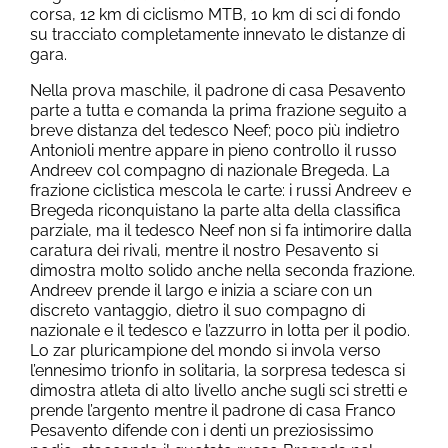
corsa, 12 km di ciclismo MTB, 10 km di sci di fondo
su tracciato completamente innevato le distanze di
gara.
Nella prova maschile, il padrone di casa Pesavento
parte a tutta e comanda la prima frazione seguito a
breve distanza del tedesco Neef; poco più indietro
Antonioli mentre appare in pieno controllo il russo
Andreev col compagno di nazionale Bregeda. La
frazione ciclistica mescola le carte: i russi Andreev e
Bregeda riconquistano la parte alta della classifica
parziale, ma il tedesco Neef non si fa intimorire dalla
caratura dei rivali, mentre il nostro Pesavento si
dimostra molto solido anche nella seconda frazione.
Andreev prende il largo e inizia a sciare con un
discreto vantaggio, dietro il suo compagno di
nazionale e il tedesco e l’azzurro in lotta per il podio.
Lo zar pluricampione del mondo si invola verso
l’ennesimo trionfo in solitaria, la sorpresa tedesca si
dimostra atleta di alto livello anche sugli sci stretti e
prende l’argento mentre il padrone di casa Franco
Pesavento difende con i denti un preziosissimo