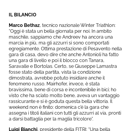
IL BILANCIO
Marco Bethaz
, tecnico nazionale Winter Triathlon:
“Oggi è stata un bella giornata per noi. In ambito
maschile, sappiamo che Andreev ha ancora una
marcia in più, ma gli azzurri si sono comportati
egregiamente. Ottima prestazione di Pesavento nella
gara di casa, devo dire che anche Antonioli ha fatto
una gara di livello e poi il blocco con Tanara,
Saravalle e Bortolas. Certo, se Giuseppe Lamastra
fosse stato della partita, vista la condizione
dimostrata, avrebbe potuto insidiare anche il
fenomeno russo. Mairhofer, invece, è stata
bravissima, bene di corsa e incontenibile in bici; ho
visto che ha sciato molto bene, aveva un vantaggio
rassicurante e si è goduta questa bella vittoria. Il
weekend non è finito: domenica c’è la gara che
assegna i titoli italiani con tutti gli azzurri al via, pronti
a darsi battaglia per la maglia tricolore”.
Luigi Bianchi
, presidente della FITRI: “Una bella