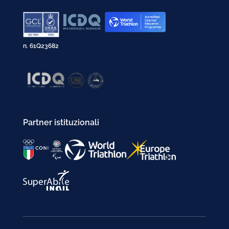
n. 61Q23682
Partner istituzionali