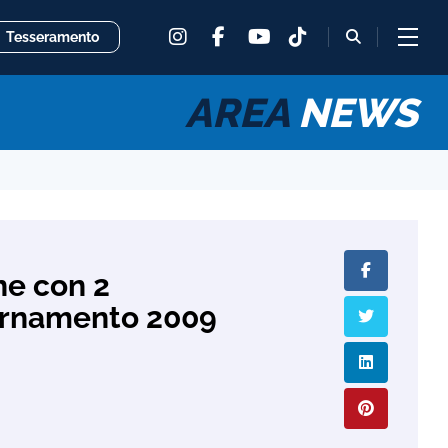
instagram
facebook
tiktok
fas
Tesseramento
youtube
fa-
magnifying
glass
AREA
NEWS
one con 2
iornamento 2009