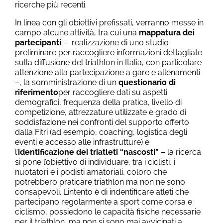
ricerche più recenti.
In linea con gli obiettivi prefissati, verranno messe in
campo alcune attività, tra cui una
mappatura dei
partecipanti
– realizzazione di uno studio
preliminare per raccogliere informazioni dettagliate
sulla diffusione del triathlon in Italia, con particolare
attenzione alla partecipazione a gare e allenamenti
–, la somministrazione di un
questionario di
riferimento
per raccogliere dati su aspetti
demografici, frequenza della pratica, livello di
competizione, attrezzature utilizzate e grado di
soddisfazione nei confronti del supporto offerto
dalla Fitri (ad esempio, coaching, logistica degli
eventi e accesso alle infrastrutture) e
l’
identificazione dei triatleti “nascosti”
– la ricerca
si pone l’obiettivo di individuare, tra i ciclisti, i
nuotatori e i podisti amatoriali, coloro che
potrebbero praticare triathlon ma non ne sono
consapevoli. L’intento è di indentificare atleti che
partecipano regolarmente a sport come corsa e
ciclismo, possiedono le capacità fisiche necessarie
per il triathlon, ma non si sono mai avvicinati a