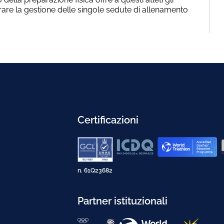
rare la gestione delle singole sedute di allenamento
Certificazioni
n. 61Q23682
Partner istituzionali