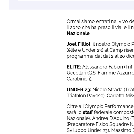
Ormai siamo entrati nel vivo d
il 2020 che ha preso il via, è i
Nazionale
.
Joel Filliol
, il nostro Olympic 
(élite e Under 23) al Camp riser
programma dal dal 2 al 20 di
ELITE:
Alessandro Fabian (Trif 
Uccellari (G.S. Fiamme Azzurre)
Carabinieri).
UNDER 23:
Nicolò Strada (Triat
Triathlon Pavese), Carlotta Miss
Oltre all'Olympic Performance Di
sarà lo
staff
federale composto
Nazionale), Andrea D'Aquino (
(Preparatore Fisico Squadre 
Sviluppo Under 23), Massimo 