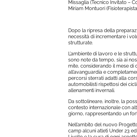
Missaglia (Tecnico Invitato – 
Miriam Montuori (Fisioterapista
Dopo la ripresa della preparazi
necessità di incrementare i vo
strutturate.
L’ambiente di lavoro e le strut
sono note da tempo, sia ai nostri
mite, considerando il mese di d
all’avanguardia e completamente
percorsi sterrati adatti alla c
automobilisti rispettosi dei cic
allenamenti invernali.
Da sottolineare, inoltre, la poss
contesto internazionale con alt
giorno, rappresentando un for
Nell’ambito del nuovo Progetto 
camp alcuni atleti Under 23 ed 
Livello e la cura di ogni aspetto