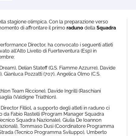
ella stagione olimpica. Con la preparazione verso
l momento di affrontare il primo
raduno
della
Squadra
Performance Director, ha convocato i seguenti atleti
vato all'Alto Livello di Fuerteventura (Esp) in
cembre:
Dream), Delian Stateff (G.S. Fiamme Azzurre), Davide
, Gianluca Pozzatti (707), Angelica Olmo (C.S.
hlon Team Riccione), Davide Ingrillì (Raschiani
aglia (Valdigne Triathlon).
rector Filliol, a supporto degli atleti in raduno ci
 da Fabio Rastelli (Program Manager Squadra
Tecnico Squadra Nazionale), Giulia De Ioannon
Nazionali), Tommaso Dusi (Coordinatore Programma
Strada (Tecnico Programma Sviluppo), Umberto