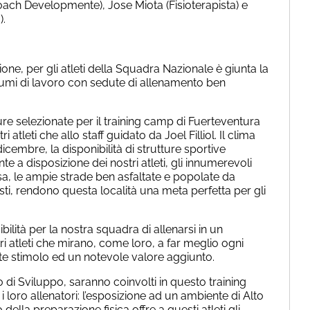
Coach Developmente), Jose Miota (Fisioterapista) e
).
one, per gli atleti della Squadra Nazionale è giunta la
lumi di lavoro con sedute di allenamento ben
ture selezionate per il training camp di Fuerteventura
 atleti che allo staff guidato da Joel Filliol. Il clima
icembre, la disponibilità di strutture sportive
 a disposizione dei nostri atleti, gli innumerevoli
orsa, le ampie strade ben asfaltate e popolate da
listi, rendono questa località una meta perfetta per gli
ibilità per la nostra squadra di allenarsi in un
ri atleti che mirano, come loro, a far meglio ogni
te stimolo ed un notevole valore aggiunto.
di Sviluppo, saranno coinvolti in questo training
i loro allenatori: l’esposizione ad un ambiente di Alto
 della preparazione fisica offre a questi atleti gli