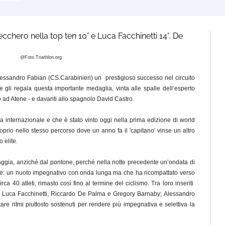
cchero nella top ten 10° e Luca Facchinetti 14°. De
@Foto Triathlon.org
lessandro Fabian (CS.Carabinieri) un prestigioso successo nel circuito
 gli regala questa importante medaglia, vinta alle spalle dell’esperto
 ad Atene - e davanti allo spagnolo David Castro.
a internazionale e che è stato vinto oggi nella prima edizione di world
prio nello stesso percorso dove un anno fa il 'capitano' vinse un altro
 elite.
aggia, anziché dal pontone, perché nella notte precedente un’ondata di
ure: un nuoto impegnativo con onda lunga ma che ha ricompattato verso
irca 40 atleti, rimasto così fino al termine del ciclismo. Tra loro inseriti
o, Luca Facchinetti, Riccardo De Palma e Gregory Barnaby; Alessandro
tare ritmi piuttosto sostenuti per rendere più impegnativa e selettiva la