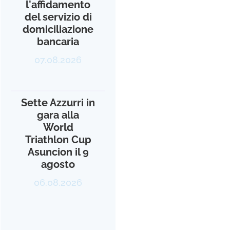
l'affidamento
del servizio di
domiciliazione
bancaria
07.08.2026
Sette Azzurri in
gara alla
World
Triathlon Cup
Asuncion il 9
agosto
06.08.2026