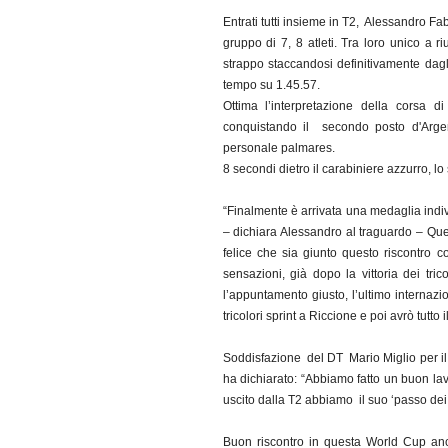
Entrati tutti insieme in T2, Alessandro Fab
gruppo di 7, 8 atleti. Tra loro unico a r
strappo staccandosi definitivamente dagli
tempo su 1.45.57.
Ottima l’interpretazione della corsa 
conquistando il secondo posto d'Argen
personale palmares.
8 secondi dietro il carabiniere azzurro, l
“Finalmente è arrivata una medaglia indi
– dichiara Alessandro al traguardo – Que
felice che sia giunto questo riscontro c
sensazioni, già dopo la vittoria dei tri
l’appuntamento giusto, l’ultimo internazi
tricolori sprint a Riccione e poi avrò tutto
Soddisfazione del DT Mario Miglio per il 
ha dichiarato: “Abbiamo fatto un buon la
uscito dalla T2 abbiamo il suo ‘passo dei
Buon riscontro in questa World Cup an