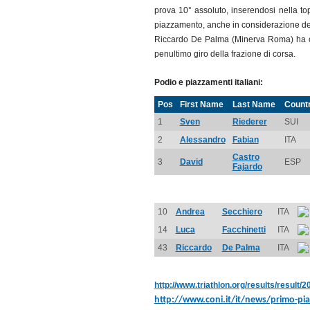
prova 10° assoluto, inserendosi nella to
piazzamento, anche in considerazione dei p
Riccardo De Palma (Minerva Roma) ha co
penultimo giro della frazione di corsa.
Podio e piazzamenti italiani:
Pos
First Name
Last Name
Count
1
Sven
Riederer
SUI
2
Alessandro
Fabian
ITA
Castro
3
David
ESP
Fajardo
10
Andrea
Secchiero
ITA
14
Luca
Facchinetti
ITA
43
Riccardo
De Palma
ITA
http://www.triathlon.org/results/result
http://www.coni.it/it/news/primo-pi