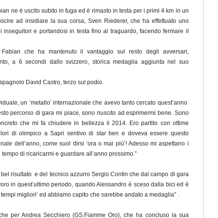
ian ne è uscito subito in fuga ed è rimasto in testa per i primi 4 km in un
iuscire ad insidiare la sua corsa, Sven Riederer, che ha effettuato uno
 inseguitori e portandosi in testa fino al traguardo, facendo fermare il
di Fabian che ha mantenuto il vantaggio sul resto degli avversari,
to, a 6 secondi dallo svizzero, storica medaglia aggiunta nel suo
o spagnolo David Castro, terzo sul podio.
viduale, un ‘metallo’ internazionale che avevo tanto cercato quest’anno
sto percorso di gara mi piace, sono riuscito ad esprimermi bene. Sono
oncreto che mi fa chiudere in bellezza il 2014. Ero partito con ottime
colori di olimpico a Sapri sentivo di star ben e doveva essere questo
onale dell’anno, come suol dirsi ‘ora o mai più’! Adesso mi aspettano i
 il tempo di ricaricarmi e guardare all’anno prossimo.”
bel risultato e del tecnico azzurro Sergio Contin che dal campo di gara
voro in quest’ultimo periodo, quando Alessandro è sceso dalla bici ed è
 tempi migliori’ ed abbiamo capito che sarebbe andato a medaglia” .
che per Andrea Secchiero (GS.Fiamme Oro), che ha concluso la sua