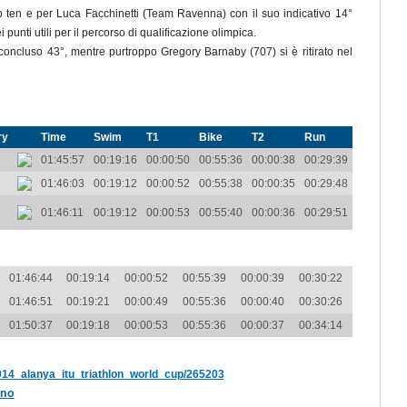
p ten e per Luca Facchinetti (Team Ravenna) con il suo indicativo 14°
unti utili per il percorso di qualificazione olimpica.
ncluso 43°, mentre purtroppo Gregory Barnaby (707) si è ritirato nel
ry
Time
Swim
T1
Bike
T2
Run
01:45:57
00:19:16
00:00:50
00:55:36
00:00:38
00:29:39
01:46:03
00:19:12
00:00:52
00:55:38
00:00:35
00:29:48
01:46:11
00:19:12
00:00:53
00:55:40
00:00:36
00:29:51
01:46:44
00:19:14
00:00:52
00:55:39
00:00:39
00:30:22
01:46:51
00:19:21
00:00:49
00:55:36
00:00:40
00:30:26
01:50:37
00:19:18
00:00:53
00:55:36
00:00:37
00:34:14
/2014_alanya_itu_triathlon_world_cup/265203
ano