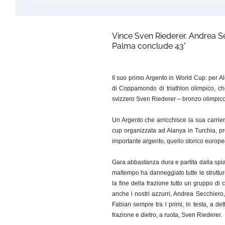
Vince Sven Riederer. Andrea Se
Palma conclude 43°
Il suo primo Argento in World Cup: per A
di Coppamondo di triathlon olimpico, che
svizzero Sven Riederer – bronzo olimpico
Un Argento che arricchisce la sua carrier
cup organizzata ad Alanya in Turchia, pro
importante argento, quello storico europeo
Gara abbastanza dura e partita dalla spi
maltempo ha danneggiato tutte le strutt
la fine della frazione tutto un gruppo di c
anche i nostri azzurri, Andrea Secchier
Fabian sempre tra i primi, in testa, a det
frazione e dietro, a ruota, Sven Riederer.