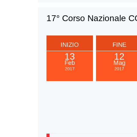
17° Corso Nazionale CO
INIZIO
FINE
13
12
Feb
Mag
2017
2017