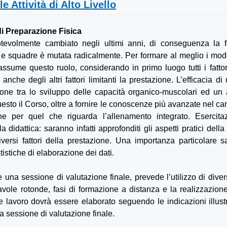
e Attività di Alto Livello
i Preparazione Fisica
otevolmente cambiato negli ultimi anni, di conseguenza la f
 e squadre è mutata radicalmente. Per formare al meglio i moder
ssume questo ruolo, considerando in primo luogo tutti i fattori
anche degli altri fattori limitanti la prestazione. L’efficacia
one tra lo sviluppo delle capacità organico-muscolari ed un a
questo il Corso, oltre a fornire le conoscenze più avanzate nel ca
che per quel che riguarda l’allenamento integrato. Esercit
 didattica: saranno infatti approfonditi gli aspetti pratici del
versi fattori della prestazione. Una importanza particolare s
istiche di elaborazione dei dati.
i e una sessione di valutazione finale, prevede l’utilizzo di diver
 tavole rotonde, fasi di formazione a distanza e la realizzazion
le lavoro dovrà essere elaborato seguendo le indicazioni illustr
a sessione di valutazione finale.