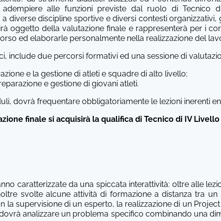
 adempiere alle funzioni previste dal ruolo di Tecnico di 
 a diverse discipline sportive e diversi contesti organizzativi,
irà oggetto della valutazione finale e rappresenterà per i c
 corso ed elaborarle personalmente nella realizzazione del lav
tici, include due percorsi formativi ed una sessione di valutazio
azione e la gestione di atleti e squadre di alto livello;
preparazione e gestione di giovani atleti.
uli, dovrà frequentare obbligatoriamente le lezioni inerenti en
ione finale si acquisirà la qualifica di Tecnico di IV Livello
no caratterizzate da una spiccata interattività: oltre alle lezion
ltre svolte alcune attività di formazione a distanza tra un 
con la supervisione di un esperto, la realizzazione di un Projec
o dovrà analizzare un problema specifico combinando una dim