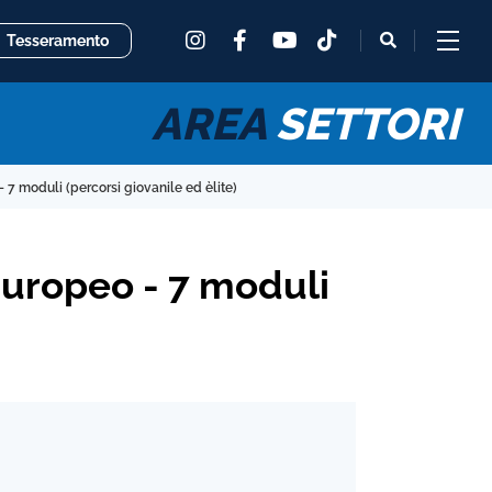
instagram
facebook
tiktok
fas
Tesseramento
youtube
fa-
magnifying
glass
AREA
SETTORI
- 7 moduli (percorsi giovanile ed èlite)
 Europeo - 7 moduli