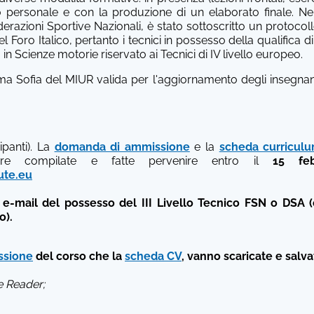
dio personale e con la produzione di un elaborato finale. Nell
razioni Sportive Nazionali, è stato sottoscritto un protocoll
el Foro Italico, pertanto i tecnici in possesso della qualifica 
a in Scienze motorie riservato ai Tecnici di IV livello europeo.
forma Sofia del MIUR valida per l'aggiornamento degli insegnan
panti). La
domanda di ammissione
e la
scheda curriculu
re compilate e fatte pervenire entro il
15 fe
ute.eu
e-mail del possesso del III Livello Tecnico FSN o DSA 
o).
ssione
del corso che la
scheda CV
, vanno scaricate e salva
e Reader;