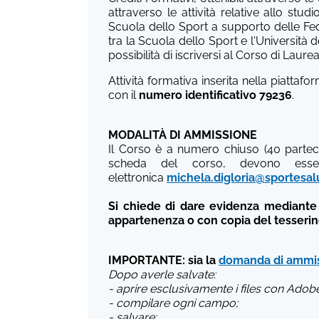
attraverso le attività relative allo stu
Scuola dello Sport a supporto delle Fede
tra la Scuola dello Sport e l'Università d
possibilità di iscriversi al Corso di Laure
Attività formativa inserita nella piatta
con il
numero identificativo 79236
.
MODALITÀ DI AMMISSIONE
Il Corso è a numero chiuso (40 parteci
scheda del corso, devono esse
elettronica
michela.digloria@sportesal
Si chiede di dare evidenza mediante 
appartenenza o con copia del tesserin
IMPORTANTE: sia la
domanda di ammi
Dopo averle salvate:
- aprire esclusivamente i files con Adob
- compilare ogni campo;
- salvare;