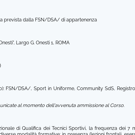
alta prevista dalla FSN/DSA/ di appartenenza
Onesti", Largo G. Onesti 1, ROMA
)
o): FSN/DSA/, Sport in Uniforme, Community SdS, Registro di
nicate al momento dell'avvenuta ammissione al Corso.
nale di Qualifica dei Tecnici Sportivi, la frequenza dei 7
e diverse modalità formative: in presenza (lezioni frontali, eserc