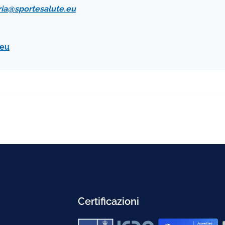
ria@sportesalute.eu
.eu
Certificazioni