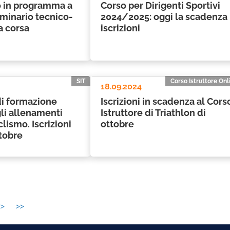
o in programma a
Corso per Dirigenti Sportivi
minario tecnico-
2024/2025: oggi la scadenza
a corsa
iscrizioni
SIT
Corso Istruttore Onl
18.09.2024
di formazione
Iscrizioni in scadenza al Cors
li allenamenti
Istruttore di Triathlon di
clismo. Iscrizioni
ottobre
ttobre