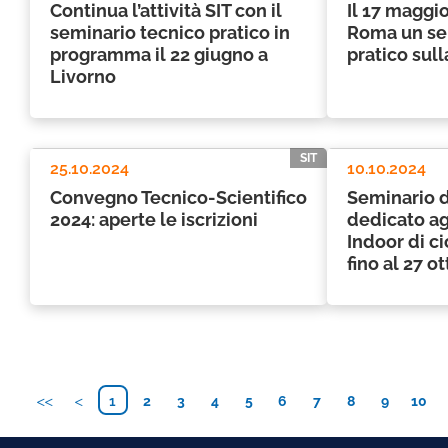
Continua l’attività SIT con il
Il 17 maggi
seminario tecnico pratico in
Roma un se
programma il 22 giugno a
pratico sull
Livorno
SIT
25.10.2024
10.10.2024
Convegno Tecnico-Scientifico
Seminario 
2024: aperte le iscrizioni
dedicato ag
Indoor di ci
fino al 27 o
1
2
3
4
5
6
7
8
9
10