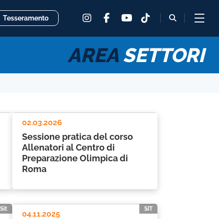
instagram
facebook
tiktok
fas
Tesseramento
youtube
fa-
magnifying
glass
AREA
SETTORI
02.03.2026
Sessione pratica del corso
Allenatori al Centro di
Preparazione Olimpica di
Roma
Sit
SIT
04.11.2025