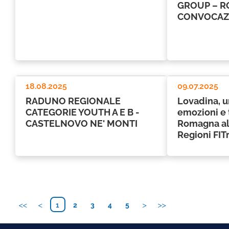
GROUP – R
CONVOCAZI
18.08.2025
09.07.2025
RADUNO REGIONALE
Lovadina, 
CATEGORIE YOUTH A E B -
emozioni e t
CASTELNOVO NE' MONTI
Romagna al
Regioni FITr
1
2
3
4
5