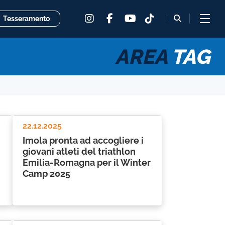
instagram
facebook
tiktok
fas
Tesseramento
youtube
fa-
magnifying
glass
AREA
TAG
22.12.2025
Imola pronta ad accogliere i
giovani atleti del triathlon
Emilia-Romagna per il Winter
Camp 2025