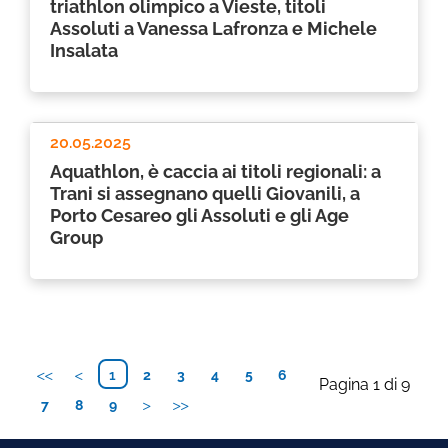
triathlon olimpico a Vieste, titoli
Assoluti a Vanessa Lafronza e Michele
Insalata
20.05.2025
Aquathlon, è caccia ai titoli regionali: a
Trani si assegnano quelli Giovanili, a
Porto Cesareo gli Assoluti e gli Age
Group
1
2
3
4
5
6
Pagina 1 di 9
7
8
9