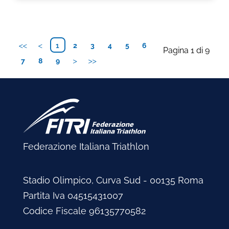
1
2
3
4
5
6
Pagina 1 di 9
7
8
9
Federazione Italiana Triathlon
Stadio Olimpico, Curva Sud - 00135 Roma
Partita Iva 04515431007
Codice Fiscale 96135770582