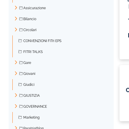
Assicurazione
►
Bilancio
►
Circolari
►
CONVENZIONI FITri EPS
FITRI TALKS
Gare
►
Giovani
►
Giudici
C
GIUSTIZIA
►
GOVERNANCE
►
Marketing
Paratriathlon