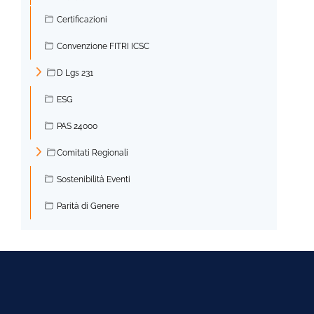
Certificazioni
Convenzione FITRI ICSC
D Lgs 231
►
ESG
PAS 24000
Comitati Regionali
►
Sostenibilità Eventi
Parità di Genere