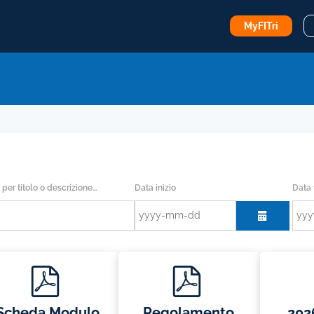
MyFITri
Data inizio
Data 
 per titolo o descrizione…
calendar
p
p
d
d
f
f
Scheda Modulo
Regolamento
202