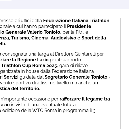
resso gli uffici della
Federazione Italiana Triathlon
zionale a cui hanno partecipato il
Presidente
io Generale Valerio Toniolo
, per la Fitri, e
denza, Turismo, Cinema, Audiovisivo e Sport della
li.
 consegnata una targa al Direttore Giuntarelli per
ziare la Regione Lazio
per il supporto
 Triathlon Cup Roma 2025
, gara di rilievo
ganizzata in house dalla Federazione Italiana
ri Servizi
guidata dal
Segretario Generale Toniolo
-
ento sportivo di altissimo livello ma anche un
tica del territorio.
un’importante occasione per
rafforzare il legame tra
Lazio
in vista di una eventuale futura
a edizione della WTC Roma in programma il 3