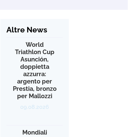
Altre News
World
Triathlon Cup
Asunción,
doppietta
azzurra:
argento per
Prestia, bronzo
per Mallozzi
09.08.2026
Mondiali