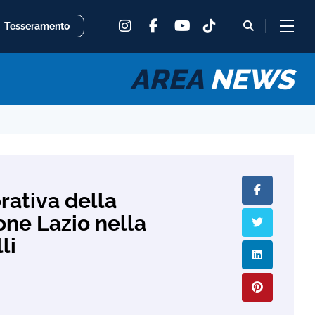
instagram
facebook
tiktok
fas
Tesseramento
youtube
fa-
magnifying
glass
AREA
NEWS
rativa della
ne Lazio nella
li