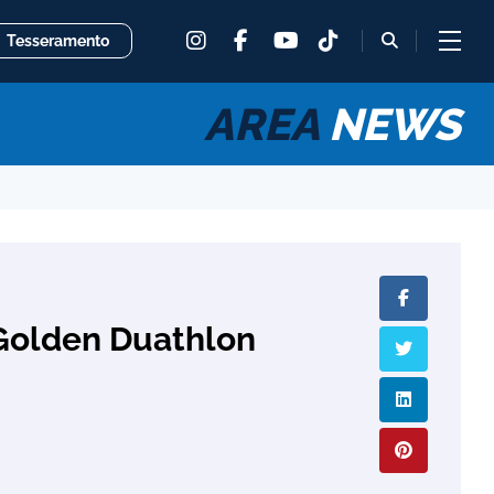
instagram
facebook
tiktok
fas
Tesseramento
youtube
fa-
magnifying
glass
AREA
NEWS
 Golden Duathlon