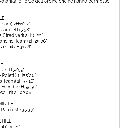
volontari e Forze dell'Ordine che ne hanno permesso
LE
 Team) 2H11'27"
 Team) 2H15'58"
 Stradivari) 2H16'29"
roncino Team) 2H29'06"
Rimini) 2H31'28"
LE
 go) 1H52'59"
o Poletti) 1H55'06"
ns Team) 1H57'18"
s Friends) 1H59'50"
se Tri) 2H02'06"
MINILE
Patria MI) 35'33"
CHILE
ub) 30'21"