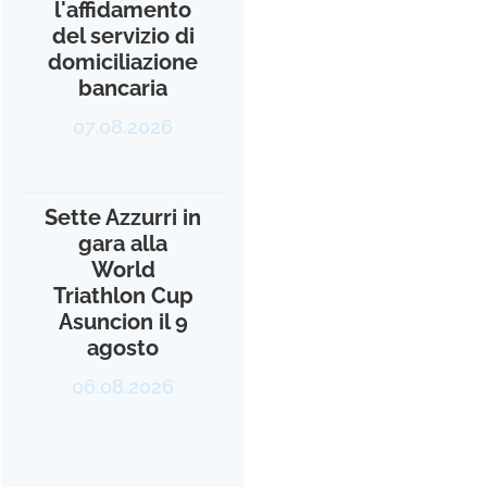
l'affidamento
del servizio di
domiciliazione
bancaria
07.08.2026
Sette Azzurri in
gara alla
World
Triathlon Cup
Asuncion il 9
agosto
06.08.2026