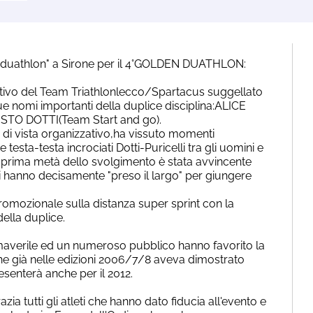
i duathlon" a Sirone per il 4°GOLDEN DUATHLON:
tivo del Team Triathlonlecco/Spartacus suggellato
 nomi importanti della duplice disciplina:ALICE
TO DOTTI(Team Start and go).
di vista organizzativo,ha vissuto momenti
 testa-testa incrociati Dotti-Puricelli tra gli uomini e
 prima metà dello svolgimento è stata avvincente
tori hanno decisamente "preso il largo" per giungere
omozionale sulla distanza super sprint con la
della duplice.
averile ed un numeroso pubblico hanno favorito la
che già nelle edizioni 2006/7/8 aveva dimostrato
esenterà anche per il 2012.
zia tutti gli atleti che hanno dato fiducia all'evento e