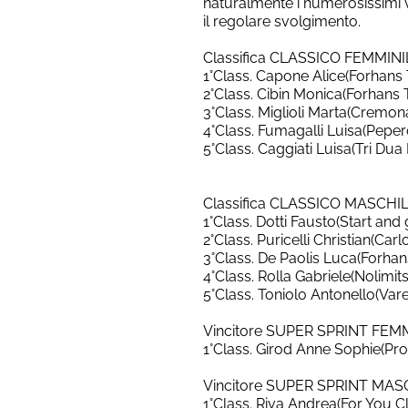
naturalmente i numerosissimi 
il regolare svolgimento.
Classifica CLASSICO FEMMINI
1°Class. Capone Alice(Forhans
2°Class. Cibin Monica(Forhans
3°Class. Miglioli Marta(Cremona
4°Class. Fumagalli Luisa(Pepe
5°Class. Caggiati Luisa(Tri Dua 
Classifica CLASSICO MASCHI
1°Class. Dotti Fausto(Start and
2°Class. Puricelli Christian(Carl
3°Class. De Paolis Luca(Forha
4°Class. Rolla Gabriele(Nolimit
5°Class. Toniolo Antonello(Vare
Vincitore SUPER SPRINT FEM
1°Class. Girod Anne Sophie(Pro 
Vincitore SUPER SPRINT MAS
1°Class. Riva Andrea(For You Cl