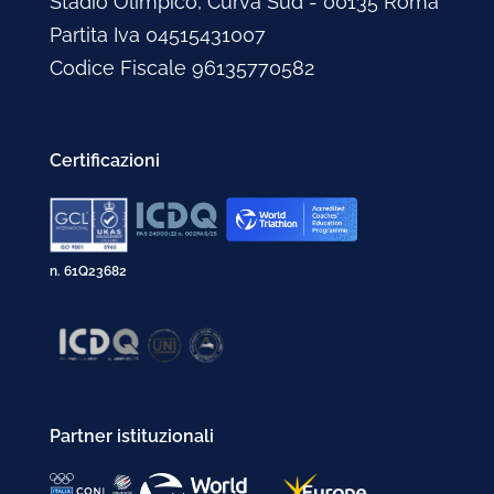
Stadio Olimpico, Curva Sud - 00135 Roma
Partita Iva 04515431007
Codice Fiscale 96135770582
Certificazioni
n. 61Q23682
Partner istituzionali