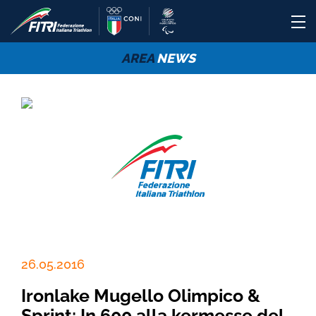
AREA
NEWS
26.05.2016
Ironlake Mugello Olimpico &
Sprint: In 600 alla kermesse del