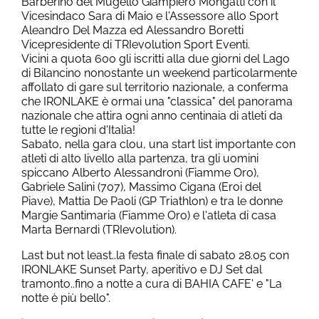
Barberino del Mugello Giampiero Mongatti con il
Vicesindaco Sara di Maio e l'Assessore allo Sport
Aleandro Del Mazza ed Alessandro Boretti
Vicepresidente di TRIevolution Sport Eventi.
Vicini a quota 600 gli iscritti alla due giorni del Lago
di Bilancino nonostante un weekend particolarmente
affollato di gare sul territorio nazionale, a conferma
che IRONLAKE è ormai una "classica" del panorama
nazionale che attira ogni anno centinaia di atleti da
tutte le regioni d'Italia!
Sabato, nella gara clou, una start list importante con
atleti di alto livello alla partenza, tra gli uomini
spiccano Alberto Alessandroni (Fiamme Oro),
Gabriele Salini (707), Massimo Cigana (Eroi del
Piave), Mattia De Paoli (GP Triathlon) e tra le donne
Margie Santimaria (Fiamme Oro) e l'atleta di casa
Marta Bernardi (TRIevolution).
Last but not least..la festa finale di sabato 28.05 con
IRONLAKE Sunset Party, aperitivo e DJ Set dal
tramonto..fino a notte a cura di BAHIA CAFE' e "La
notte è più bello".